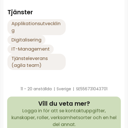
Tjänster
Applikationsutvecklin
g
Digitalisering
IT-Management
Tjänsteleverans
(agila team)
11 - 20 anställda
|
Sverige
|
SE556731043701
Vill du veta mer?
Logga in för att se kontaktuppgifter,
kunskaper, roller, verksamhetsorter och en hel
del annat.