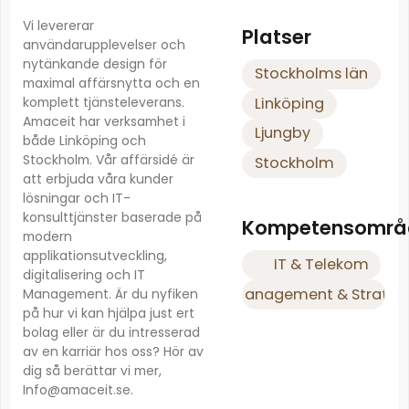
Vi levererar
Platser
användarupplevelser och
nytänkande design för
Stockholms län
maximal affärsnytta och en
komplett tjänsteleverans.
Linköping
Amaceit har verksamhet i
Ljungby
både Linköping och
Stockholm. Vår affärsidé är
Stockholm
att erbjuda våra kunder
lösningar och IT-
konsulttjänster baserade på
Kompetensområ
modern
applikationsutveckling,
IT & Telekom
digitalisering och IT
Management & Strateg
Management. Är du nyfiken
på hur vi kan hjälpa just ert
bolag eller är du intresserad
av en karriär hos oss? Hör av
dig så berättar vi mer,
Info@amaceit.se.