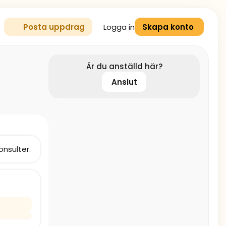
Logga in
Posta uppdrag
Skapa konto
Är du anställd här?
Anslut
onsulter.