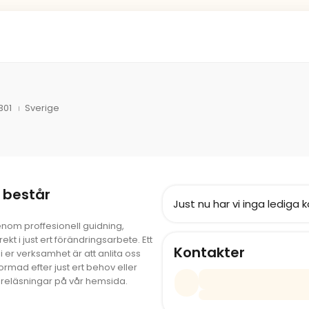
301
Sverige
 består
Just nu har vi inga lediga k
enom proffesionell guidning,
ekt i just ert förändringsarbete. Ett
Kontakter
a i er verksamhet är att anlita oss
rmad efter just ert behov eller
föreläsningar på vår hemsida.