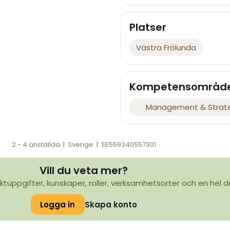
Platser
Västra Frölunda
Kompetensområd
Management & Strat
2 - 4 anställda
|
Sverige
|
SE559340557301
Vill du veta mer?
ktuppgifter, kunskaper, roller, verksamhetsorter och en hel d
Logga in
Skapa konto