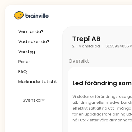
Vem är du?
Trepi AB
Vad söker du?
2 - 4 anställda
SE559340557
Verktyg
Översikt
Priser
FAQ
Marknadsstatistik
Led förändring som
Vi stöttar er förändringsresa g
utbildningar eller medverkar dir
effektivt sätt att nå ut till mång
för en uppdragsföreläsning utfo
håll utkik efter våra allmänna 