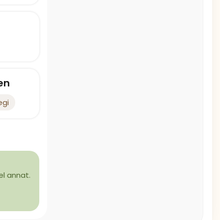
en
egi
el annat.