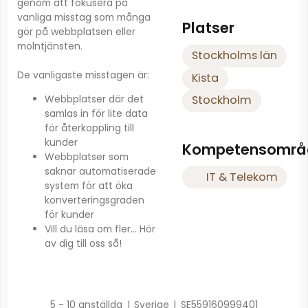
genom att fokusera på
vanliga misstag som många
Platser
gör på webbplatsen eller
molntjänsten.
Stockholms län
De vanligaste misstagen är:
Kista
Webbplatser där det
Stockholm
samlas in för lite data
för återkoppling till
kunder
Kompetensområ
Webbplatser som
saknar automatiserade
IT & Telekom
system för att öka
konverteringsgraden
för kunder
Vill du läsa om fler... Hör
av dig till oss så!
5 - 10 anställda
|
Sverige
|
SE559160999401