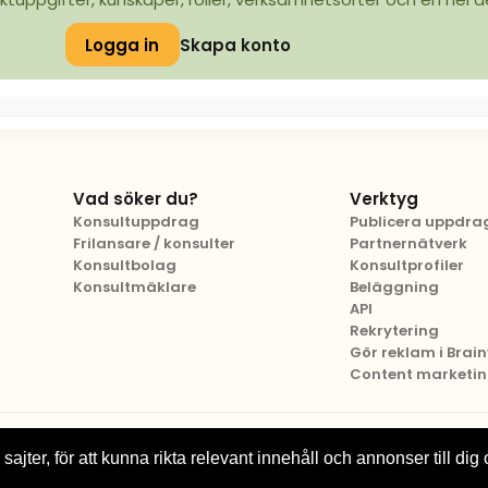
Logga in
Skapa konto
Vad söker du?
Verktyg
Konsultuppdrag
Publicera uppdra
Frilansare / konsulter
Partnernätverk
Konsultbolag
Konsultprofiler
Konsultmäklare
Beläggning
API
Rekrytering
Gör reklam i Brainv
Content marketi
sajter, för att kunna rikta relevant innehåll och annonser till dig 