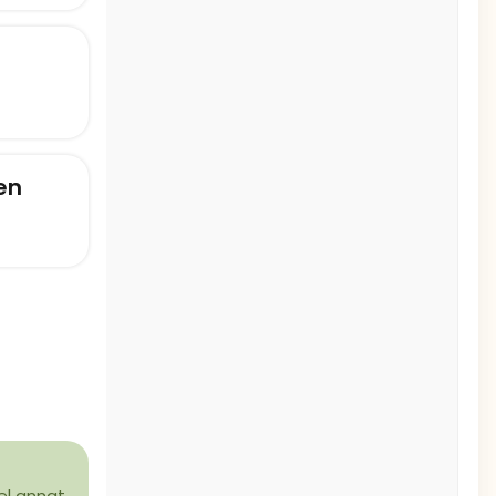
en
el annat.