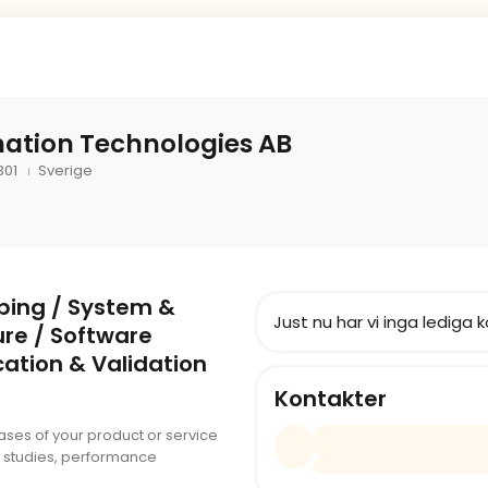
mation Technologies AB
301
Sverige
ping / System &
Just nu har vi inga lediga k
ure / Software
cation & Validation
Kontakter
ases of your product or service
ty studies, performance