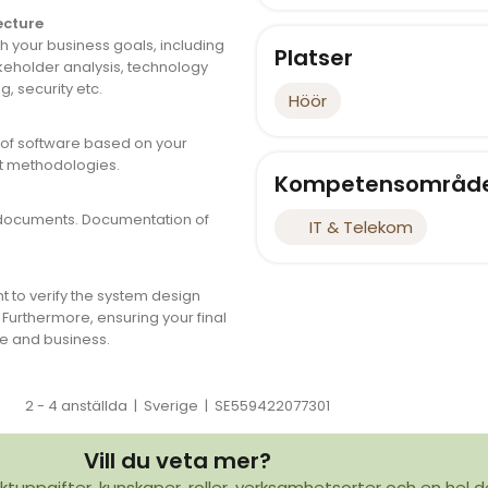
ecture
h your business goals, including
Platser
keholder analysis, technology
, security etc.
Höör
of software based on your
t methodologies.
Kompetensområd
 documents. Documentation of
IT & Telekom
to verify the system design
Furthermore, ensuring your final
e and business.
2 - 4 anställda
|
Sverige
|
SE559422077301
Vill du veta mer?
ktuppgifter, kunskaper, roller, verksamhetsorter och en hel d