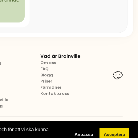
Vad är Brainville
g
Om oss
FAQ
Blogg
Priser
Förmåner
Kontakta oss
ille
ng
Villkor för tjänsten
Privacy policy
Cookies
och för att vi ska kunna
Anpassa
Acceptera