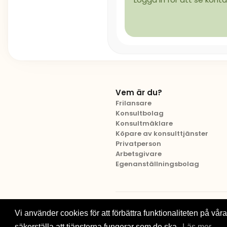
Vem är du?
Frilansare
Konsultbolag
Konsultmäklare
Köpare av konsulttjänster
Privatperson
Arbetsgivare
Egenanställningsbolag
© 2012-2026 Brainville AB
Vi använder cookies för att förbättra funktionaliteten på våra 
säkerställa att tjänsterna fungerar som de ska.
Läs mer