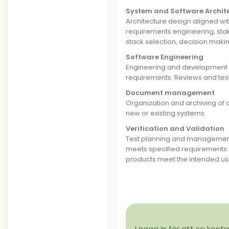
System and Software Archit
Architecture design aligned wit
requirements engineering, sta
stack selection, decision making
Software Engineering
Engineering and development 
requirements. Reviews and tes
Document management
Organization and archiving of
new or existing systems.
Verification and Validation
Test planning and management 
meets specified requirements. 
products meet the intended us
Logga in för att se konta