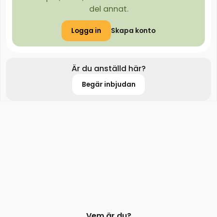
del annat.
Logga in
Skapa konto
Är du anställd här?
Begär inbjudan
Vem är du?