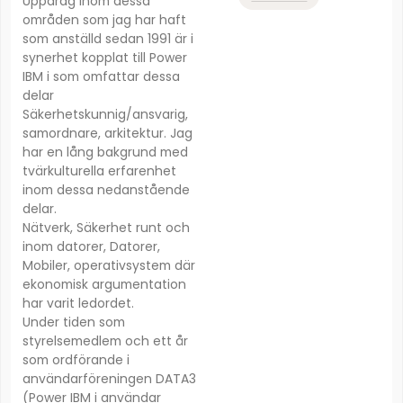
Uppdrag inom dessa
områden som jag har haft
som anställd sedan 1991 är i
synerhet kopplat till Power
IBM i som omfattar dessa
delar
Säkerhetskunnig/ansvarig,
samordnare, arkitektur. Jag
har en lång bakgrund med
tvärkulturella erfarenhet
inom dessa nedanstående
delar.
Nätverk, Säkerhet runt och
inom datorer, Datorer,
Mobiler, operativsystem där
ekonomisk argumentation
har varit ledordet.
Under tiden som
styrelsemedlem och ett år
som ordförande i
användarföreningen DATA3
(Power IBM i användar