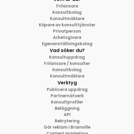
Frilansare
Konsultbolag
Konsultmäklare
Köpare av konsulttjänster
Privatperson
Arbetsgivare
Egenanställningsbolag
Vad söker du?
Konsultuppdrag
Frilansare / konsulter
Konsultbolag
Konsultmäklare
Verktyg
Publicera uppdrag
Partnernätverk
Konsultprofiler
Beläggning
API
Rekrytering
Gör reklam i Brainville
Content marketing