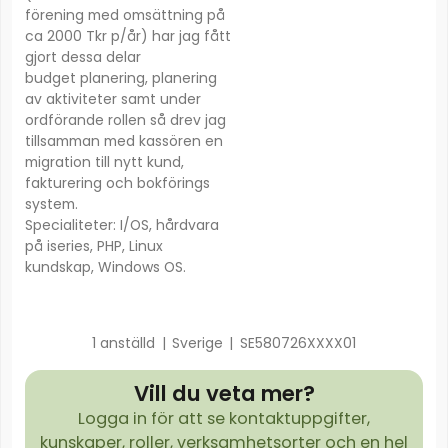
förening med omsättning på
ca 2000 Tkr p/år) har jag fått
gjort dessa delar
budget planering, planering
av aktiviteter samt under
ordförande rollen så drev jag
tillsamman med kassören en
migration till nytt kund,
fakturering och bokförings
system.
Specialiteter: I/OS, hårdvara
på iseries, PHP, Linux
kundskap, Windows OS.
1 anställd
|
Sverige
|
SE580726XXXX01
Vill du veta mer?
Logga in för att se kontaktuppgifter,
kunskaper, roller, verksamhetsorter och en hel