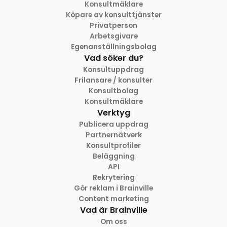
Konsultmäklare
Köpare av konsulttjänster
Privatperson
Arbetsgivare
Egenanställningsbolag
Vad söker du?
Konsultuppdrag
Frilansare / konsulter
Konsultbolag
Konsultmäklare
Verktyg
Publicera uppdrag
Partnernätverk
Konsultprofiler
Beläggning
API
Rekrytering
Gör reklam i Brainville
Content marketing
Vad är Brainville
Om oss