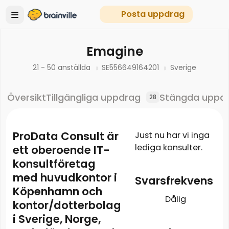
Posta uppdrag
Emagine
21 - 50 anställda
SE556649164201
Sverige
Översikt
Tillgängliga uppdrag
Stängda uppd
28
ProData Consult är
Just nu har vi inga
lediga konsulter.
ett oberoende IT-
konsultföretag
med huvudkontor i
Svarsfrekvens
Köpenhamn och
Dålig
kontor/dotterbolag
i Sverige, Norge,