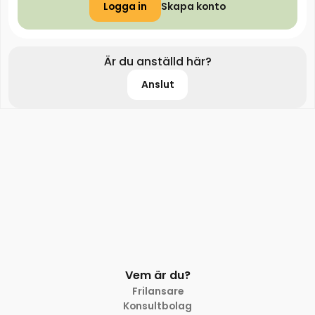
Logga in
Skapa konto
Är du anställd här?
Anslut
Vem är du?
Frilansare
Konsultbolag