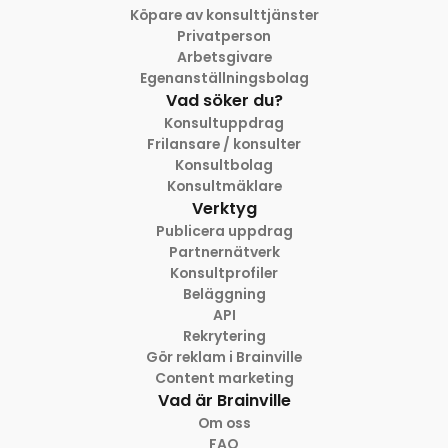
Köpare av konsulttjänster
Privatperson
Arbetsgivare
Egenanställningsbolag
Vad söker du?
Konsultuppdrag
Frilansare / konsulter
Konsultbolag
Konsultmäklare
Verktyg
Publicera uppdrag
Partnernätverk
Konsultprofiler
Beläggning
API
Rekrytering
Gör reklam i Brainville
Content marketing
Vad är Brainville
Om oss
FAQ