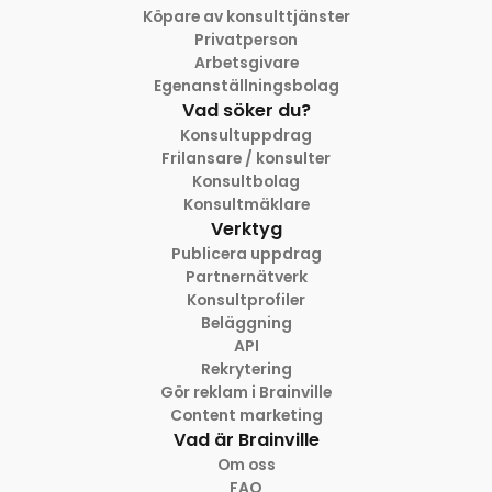
Köpare av konsulttjänster
Privatperson
Arbetsgivare
Egenanställningsbolag
Vad söker du?
Konsultuppdrag
Frilansare / konsulter
Konsultbolag
Konsultmäklare
Verktyg
Publicera uppdrag
Partnernätverk
Konsultprofiler
Beläggning
API
Rekrytering
Gör reklam i Brainville
Content marketing
Vad är Brainville
Om oss
FAQ