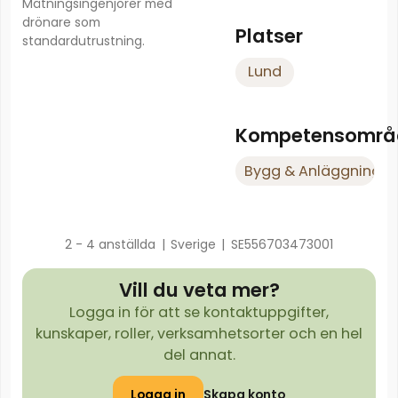
Mätningsingenjörer med
drönare som
Platser
standardutrustning.
Lund
Kompetensområ
Bygg & Anläggning
2 - 4 anställda
|
Sverige
|
SE556703473001
Vill du veta mer?
Logga in för att se kontaktuppgifter,
kunskaper, roller, verksamhetsorter och en hel
del annat.
Logga in
Skapa konto