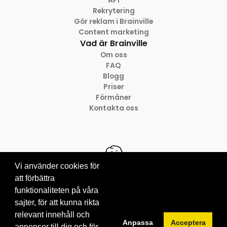
API
Rekrytering
Gör reklam i Brainville
Content marketing
Vad är Brainville
Om oss
FAQ
Blogg
Priser
Förmåner
Kontakta oss
Vi använder cookies för
att förbättra
funktionaliteten på våra
© 2012-2026 Brainville AB
Villkor för tjänsten
sajter, för att kunna rikta
Privacy policy
relevant innehåll och
Anpassa
Acceptera
Cookies
annonser till dig och för