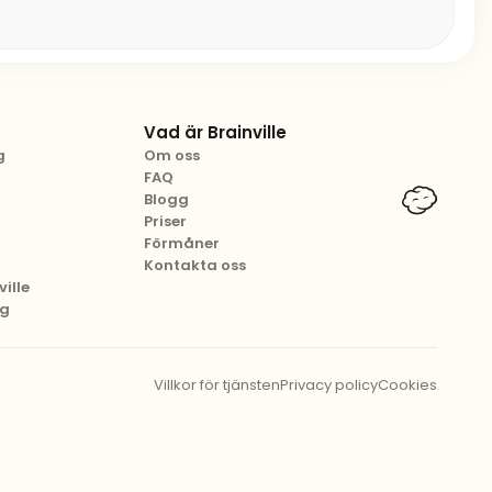
Vad är Brainville
g
Om oss
FAQ
Blogg
Priser
Förmåner
Kontakta oss
ille
ng
Villkor för tjänsten
Privacy policy
Cookies