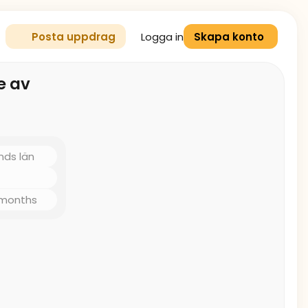
Logga in
Posta uppdrag
Skapa konto
e av
nds län
 months