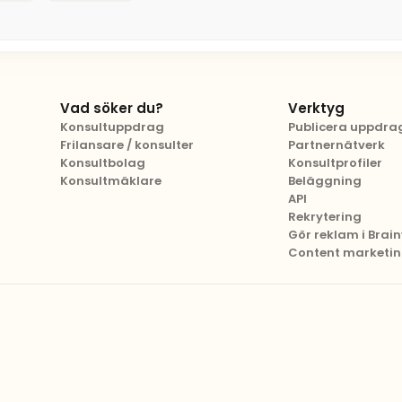
Vad söker du?
Verktyg
Konsultuppdrag
Publicera uppdra
Frilansare / konsulter
Partnernätverk
Konsultbolag
Konsultprofiler
Konsultmäklare
Beläggning
API
Rekrytering
Gör reklam i Brainv
Content marketi