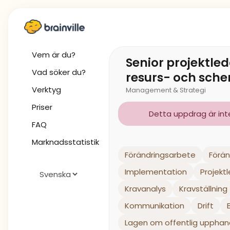
Vem är du?
Senior projektle
Vad söker du?
resurs- och sch
Verktyg
Management & Strategi
Priser
Detta uppdrag är inte 
FAQ
Marknadsstatistik
Förändringsarbete
Förän
Implementation
Projekt
Kravanalys
Kravställning
Kommunikation
Drift
Lagen om offentlig upphan