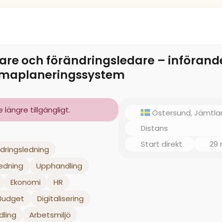
dare och förändringsledare – införand
emaplaneringssystem
längre tillgängligt.
Östersund, Jämtla
Distans
Start direkt
29
dringsledning
ledning
Upphandling
Ekonomi
HR
Budget
Digitalisering
dling
Arbetsmiljö