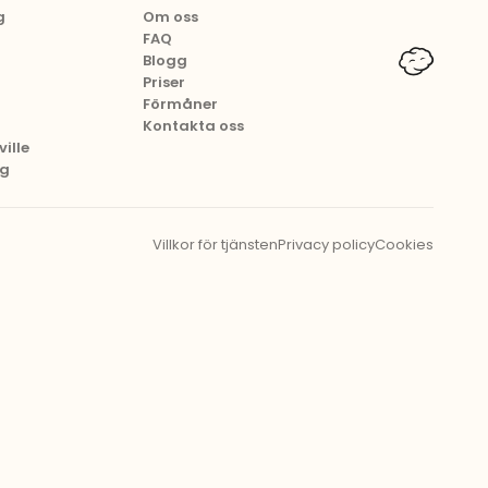
g
Om oss
FAQ
Blogg
Priser
Förmåner
Kontakta oss
ille
ng
Villkor för tjänsten
Privacy policy
Cookies