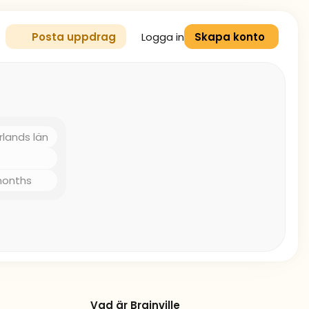
Logga in
Posta uppdrag
Skapa konto
rlands län
months
Vad är Brainville