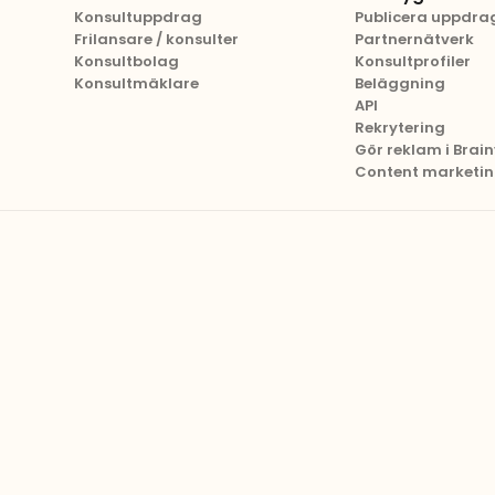
Konsultuppdrag
Publicera uppdra
Frilansare / konsulter
Partnernätverk
Konsultbolag
Konsultprofiler
Konsultmäklare
Beläggning
API
Rekrytering
Gör reklam i Brainv
Content marketi