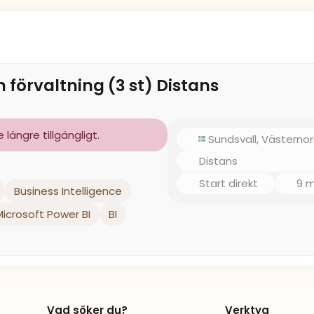
 förvaltning (3 st) Distans
längre tillgängligt.
Sundsvall, Västernor
Distans
Start direkt
9 
Business Intelligence
Microsoft Power BI
BI
Vad söker du?
Verktyg