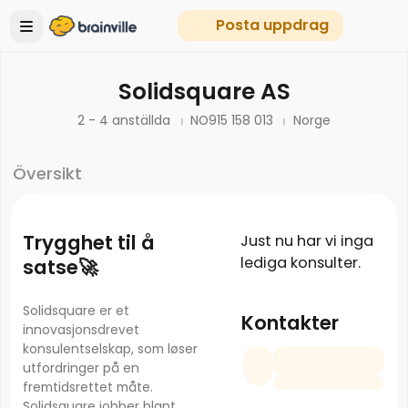
Posta uppdrag
Solidsquare AS
2 - 4 anställda
NO915 158 013
Norge
Översikt
Trygghet til å
Just nu har vi inga
lediga konsulter.
satse🚀
Solidsquare er et
Kontakter
innovasjonsdrevet
konsulentselskap, som løser
utfordringer på en
fremtidsrettet måte.
Solidsquare jobber blant