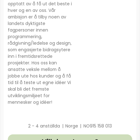
opptatt av å få ut det beste i
hver og en av oss. Vår
ambisjon er å tilby noen av
landets dyktigste
fagpersoner innen
programmering,
rådgivning/ledelse og design,
som engasjerte bidragsytere
inn i fremtidsrettede
prosjekter. Hos oss kan
ansatte veksle mellom å
jobbe ute hos kunder og å få
tid til å teste ut egne idéer Vi
skal bli det fremste
utviklingsmiljøet for
mennesker og idéer!
2 - 4 anställda
|
Norge
|
NO915 158 013