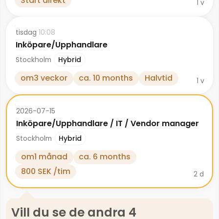
Start direkt
1
v
tisdag
10:08
Inköpare/Upphandlare
Stockholm
Hybrid
om
3
veckor
ca. 10 months
Halvtid
1
v
2026-07-15
Inköpare/Upphandlare / IT / Vendor manager
Stockholm
Hybrid
om
1
månad
ca. 6 months
800 SEK /tim
2
d
Vill du se de andra 4