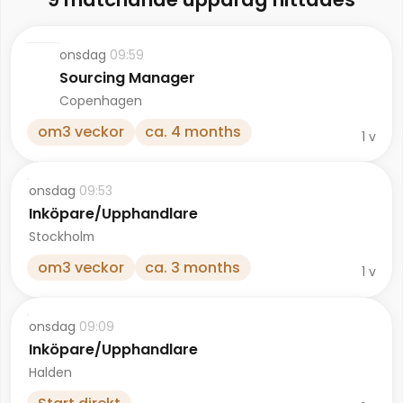
onsdag
09:59
Sourcing Manager
Copenhagen
om
3
veckor
ca. 4 months
1
v
onsdag
09:53
Inköpare/Upphandlare
Stockholm
om
3
veckor
ca. 3 months
1
v
onsdag
09:09
Inköpare/Upphandlare
Halden