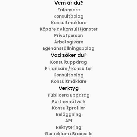
Vem är du?
Frilansare
Konsultbolag
Konsultmäklare
Köpare av konsulttjänster
Privatperson
Arbetsgivare
Egenanställningsbolag
Vad söker du?
Konsultuppdrag
Frilansare / konsulter
Konsultbolag
Konsultmäklare
Verktyg
Publicera uppdrag
Partnernätverk
Konsultprofiler
Beläggning
API
Rekrytering
Gör reklam i Brainville