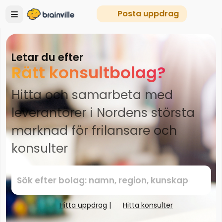
Posta uppdrag
Letar du efter
Rätt konsultbolag?
Hitta och samarbeta med
leverantörer i Nordens största
marknad för frilansare och
konsulter
Hitta uppdrag
|
Hitta konsulter