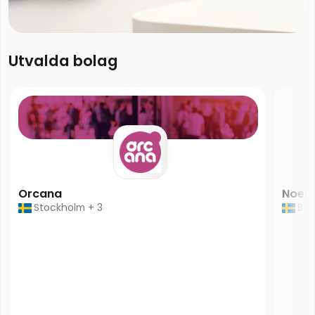
Utvalda bolag
Noel 
Orcana
Bol
Stockholm + 3