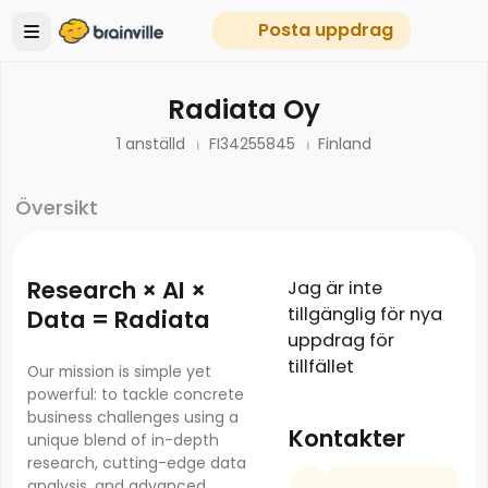
Posta uppdrag
Radiata Oy
1 anställd
FI34255845
Finland
Översikt
Research × AI ×
Jag är inte
tillgänglig för nya
Data = Radiata
uppdrag för
tillfället
Our mission is simple yet
powerful: to tackle concrete
business challenges using a
Kontakter
unique blend of in-depth
research, cutting-edge data
analysis, and advanced