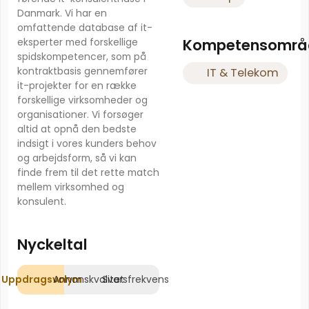
Danmark. Vi har en
omfattende database af it-
Kompetensområ
eksperter med forskellige
spidskompetencer, som på
kontraktbasis gennemfører
IT & Telekom
it-projekter for en række
forskellige virksomheder og
organisationer. Vi forsøger
altid at opnå den bedste
indsigt i vores kunders behov
og arbejdsform, så vi kan
finde frem til det rette match
mellem virksomhed og
konsulent.
Nyckeltal
Uppdragsvolym
Annonskvalitet
Svarsfrekvens