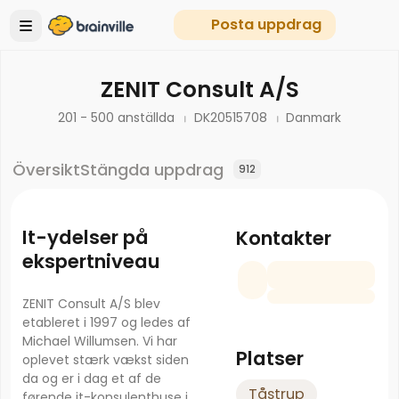
Posta uppdrag
ZENIT Consult A/S
201 - 500 anställda
DK20515708
Danmark
Översikt
Stängda uppdrag
912
It-ydelser på
Kontakter
ekspertniveau
ZENIT Consult A/S blev
etableret i 1997 og ledes af
Michael Willumsen. Vi har
Platser
oplevet stærk vækst siden
da og er i dag et af de
Tåstrup
førende it-konsulenthuse i