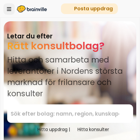
Posta uppdrag
Letar du efter
Rätt konsultbolag?
Hitta och samarbeta med
leverantörer i Nordens största
marknad för frilansare och
konsulter
Hitta uppdrag
|
Hitta konsulter