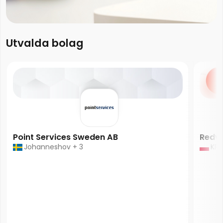
Utvalda bolag
Point Services Sweden AB
Redvi
Johanneshov + 3
KRA