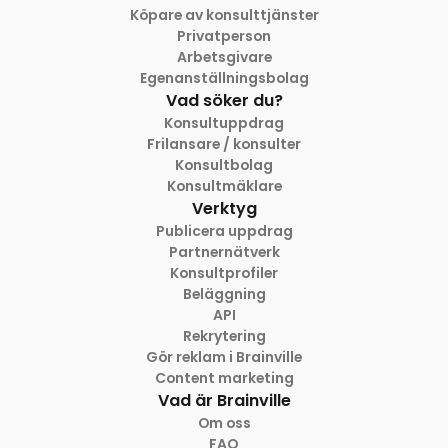
Köpare av konsulttjänster
Privatperson
Arbetsgivare
Egenanställningsbolag
Vad söker du?
Konsultuppdrag
Frilansare / konsulter
Konsultbolag
Konsultmäklare
Verktyg
Publicera uppdrag
Partnernätverk
Konsultprofiler
Beläggning
API
Rekrytering
Gör reklam i Brainville
Content marketing
Vad är Brainville
Om oss
FAQ