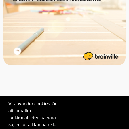
Vi använder cookies för
att förbättra
Om oss
|
Blogg
|
Kontakta oss
funktionaliteten på våra
© 2026 Brainville AB.
|
Villkor för tjänsten
|
Privacy policy
|
Cookies
sajter, för att kunna rikta