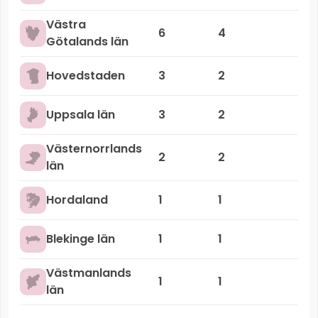
Västra
6
4
Götalands län
Hovedstaden
3
2
Uppsala län
3
2
Västernorrlands
2
2
län
Hordaland
1
1
Blekinge län
1
1
Västmanlands
1
1
län