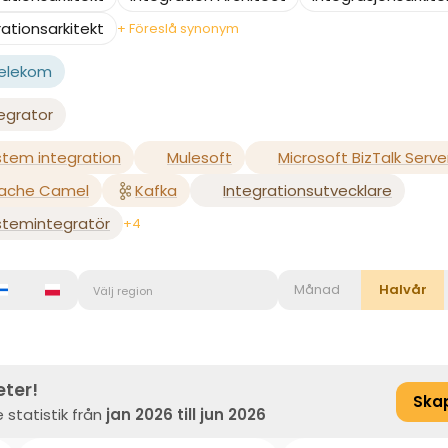
rationsarkitekt
+ Föreslå synonym
Telekom
egrator
stem integration
Mulesoft
Microsoft BizTalk Serve
ache Camel
Kafka
Integrationsutvecklare
stemintegratör
+4
Månad
Halvår
Välj region
eter!
Ska
 statistik från
jan 2026 till jun 2026