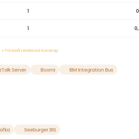
1
0
1
0
+ Föreslå relaterad kunskap
zTalk Server
Boomi
IBM Integration Bus
afka
Seeburger BIS