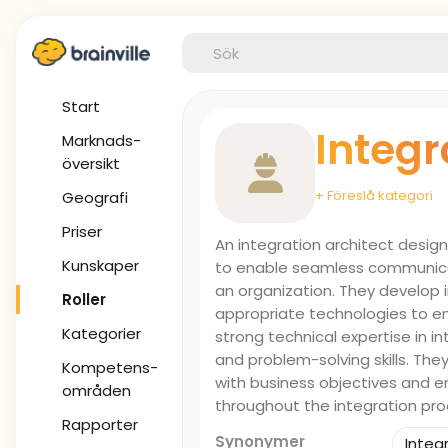
Start
Integr
Marknads-
översikt
+ Föreslå kategori
Geografi
Priser
An integration architect desig
Kunskaper
to enable seamless communicat
an organization. They develop i
Roller
appropriate technologies to ensu
Kategorier
strong technical expertise in i
and problem-solving skills. They
Kompetens-
with business objectives and e
områden
throughout the integration pro
Rapporter
Synonymer
Integ