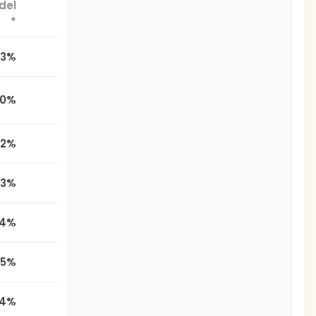
del
*
,3%
,0%
,2%
,3%
,4%
,5%
,4%