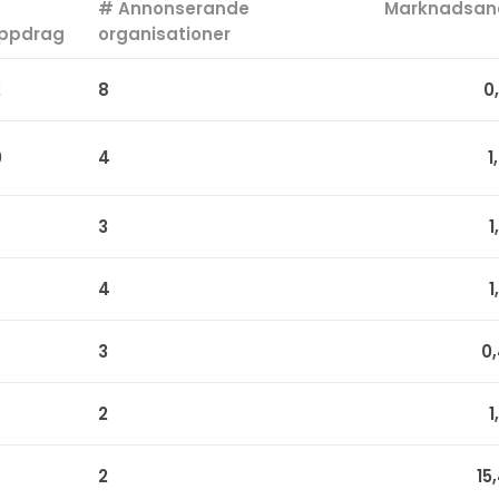
#
# Annonserande
Marknadsan
ppdrag
organisationer
2
8
0
0
4
1
3
1
4
1
3
0
2
1
2
15