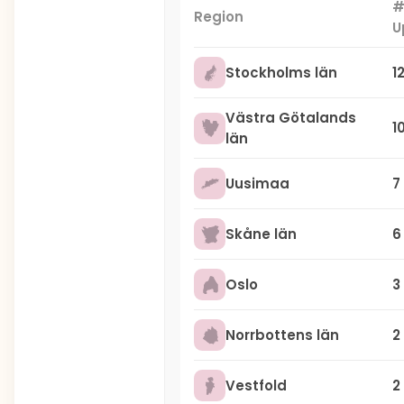
Region
U
Stockholms län
1
Västra Götalands
1
län
Uusimaa
7
Skåne län
6
Oslo
3
Norrbottens län
2
Vestfold
2