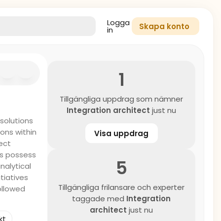
Logga
Skapa konto
in
1
Tillgängliga uppdrag som nämner
Integration architect
just nu
solutions
ons within
Visa uppdrag
ect
cts possess
5
nalytical
tiatives
Tillgängliga frilansare och experter
ollowed
taggade med
Integration
architect
just nu
kt