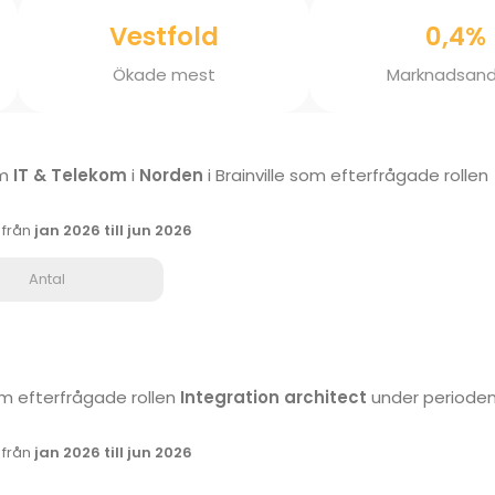
Vestfold
0,4%
Ökade mest
Marknadsand
om
IT & Telekom
i
Norden
i Brainville som efterfrågade rollen
k från
jan 2026 till jun 2026
Antal
som efterfrågade rollen
Integration architect
under periode
k från
jan 2026 till jun 2026