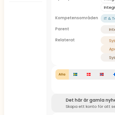
Integ
Kompetensområden
IT & 
Parent
Int
Relaterat
Sy
Ap
Sy
Alla
Det här är gamla nyh
Skapa ett konto för att se