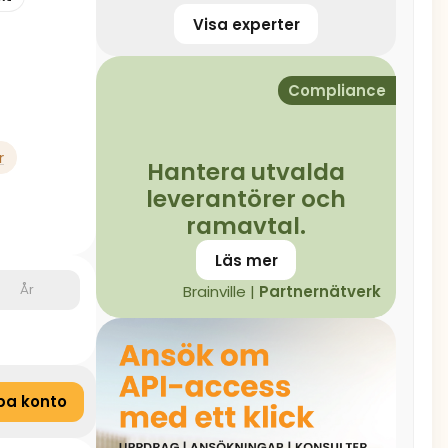
Visa experter
Compliance
r
Hantera utvalda
leverantörer och
ramavtal.
Läs mer
År
Brainville |
Partnernätverk
pa konto