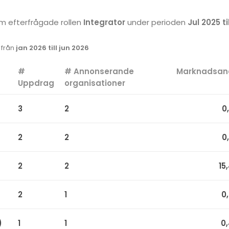
som efterfrågade rollen
Integrator
under perioden
Jul 2025 ti
k från
jan 2026 till jun 2026
#
# Annonserande
Marknadsan
Uppdrag
organisationer
3
2
0
2
2
0
2
2
15
2
1
0
)
1
1
0