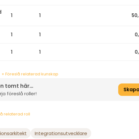
d
1
1
50
1
1
0
1
1
0
+ Föreslå relaterad kunskap
n tomt här...
Skapa
a föreslå roller!
å relaterad roll
ionsarkitekt
Integrationsutvecklare