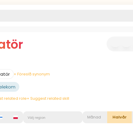
atör
ratör
+ Föreslå synonym
Telekom
t related role
+ Suggest related skill
Månad
Halvår
Välj region