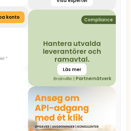
Visa experter
pa konto
Compliance
Hantera utvalda
leverantörer och
ramavtal.
el *
Läs mer
Brainville |
Partnernätverk