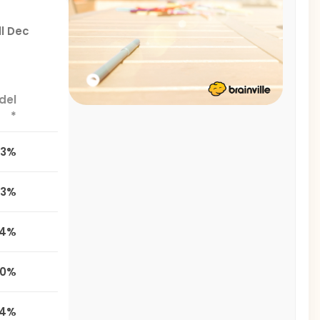
ll Dec
del
*
,3%
,3%
,4%
,0%
,4%