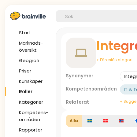
Start
Integr
Marknads-
översikt
+ Föreslå kategori
Geografi
Priser
Synonymer
Integ
Kunskaper
Kompetensområden
IT & 
Roller
+ Sugges
Kategorier
Relaterat
Kompetens-
områden
Alla
Rapporter