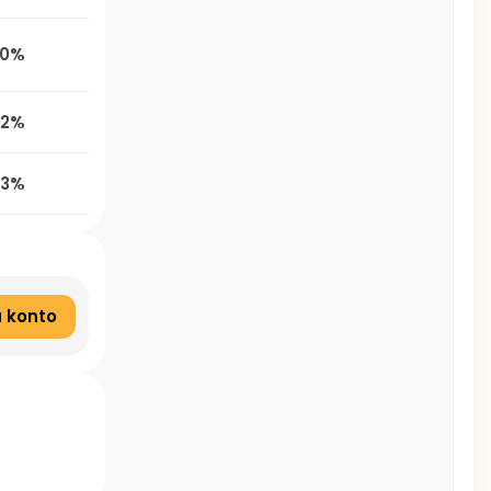
,0%
,2%
,3%
 konto