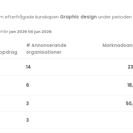
 som efterfrågade kunskapen
Graphic design
under perioden
k från
jan 2026 till jun 2026
#
# Annonserande
Marknadsan
ppdrag
organisationer
5
14
23
6
18
3
50
3