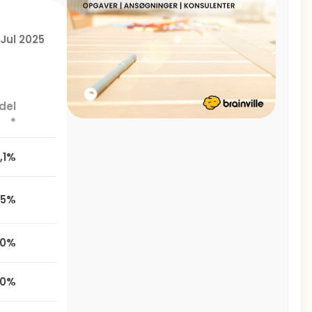
Jul 2025
del
*
,1%
,5%
,0%
0%