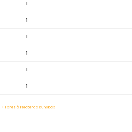
1
1
1
1
1
1
+ Föreslå relaterad kunskap