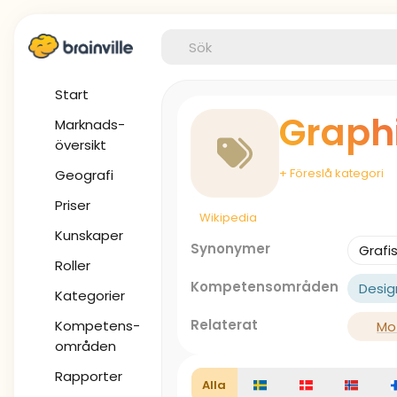
Start
Graph
Marknads-
översikt
+ Föreslå kategori
Geografi
Priser
Wikipedia
Kunskaper
Synonymer
Grafi
Roller
Kompetensområden
Desig
Kategorier
Relaterat
Kompetens-
Mo
områden
Rapporter
Alla