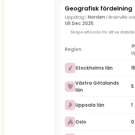
Geografisk fördelning
Uppdrag i
Norden
i Brainville
till Dec 2025
.
Skapa ett konto för att se statisti
Region
U
Stockholms län
1
Västra Götalands
5
län
Uppsala län
1
Oslo
0