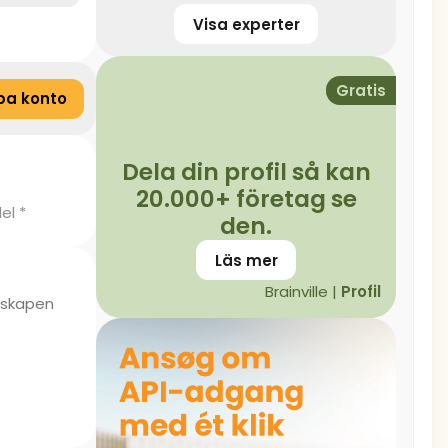
Visa experter
Gratis
pa konto
Dela din profil så kan
20.000+ företag se
el *
den.
Läs mer
Brainville |
Profil
unskapen