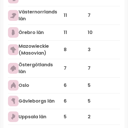
Västernorrlands
11
7
län
Örebro län
11
10
Mazowieckie
8
3
(Masovian)
Östergötlands
7
7
län
Oslo
6
5
Gävleborgs län
6
5
Uppsala län
5
2