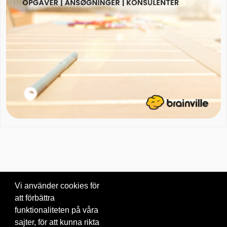
Vi använder cookies för
att förbättra
Om oss
|
Blogg
|
Kontakta oss
funktionaliteten på våra
© 2026 Brainville AB.
|
Villkor för tjänsten
|
Privacy policy
|
Cookies
sajter, för att kunna rikta