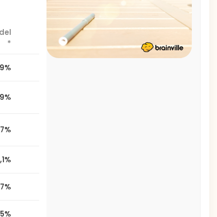
del
*
,9%
,9%
,7%
0,1%
,7%
,5%