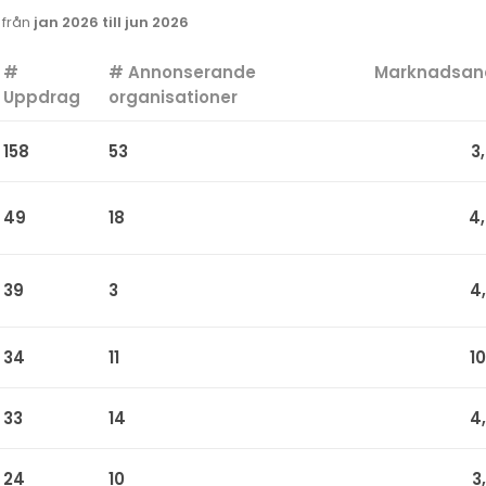
k från
jan 2026 till jun 2026
#
# Annonserande
Marknadsan
Uppdrag
organisationer
158
53
3
49
18
4
39
3
4
34
11
1
33
14
4
24
10
3