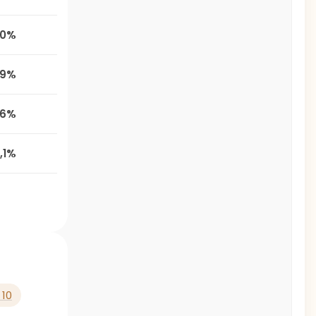
,0%
,9%
,6%
2,1%
10