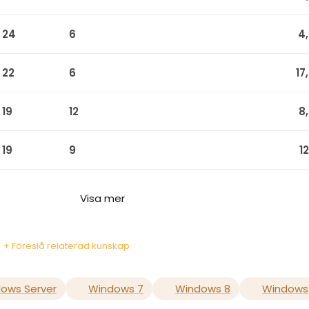
24
6
4
22
6
17
19
12
8
19
9
1
Visa mer
+ Föreslå relaterad kunskap
ows Server
Windows 7
Windows 8
Windows 