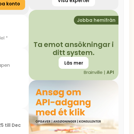
Visa experter
pa konto
Jobba hemifrån
el *
Ta emot ansökningar i
ditt system.
Läs mer
kapen
Brainville |
API
5 till Dec