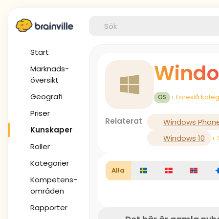
Start
Wind
Marknads-
översikt
Geografi
+ Föreslå kateg
OS
Priser
Relaterat
Windows Phon
Kunskaper
Windows 10
+ 
Roller
Kategorier
Alla
Kompetens-
områden
Rapporter