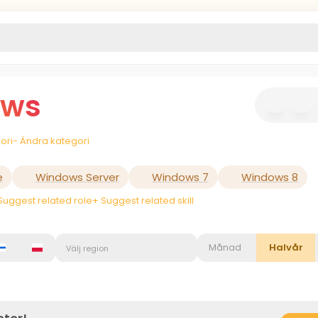
ows
ori
- Ändra kategori
e
Windows Server
Windows 7
Windows 8
Suggest related role
+ Suggest related skill
Månad
Halvår
Välj region