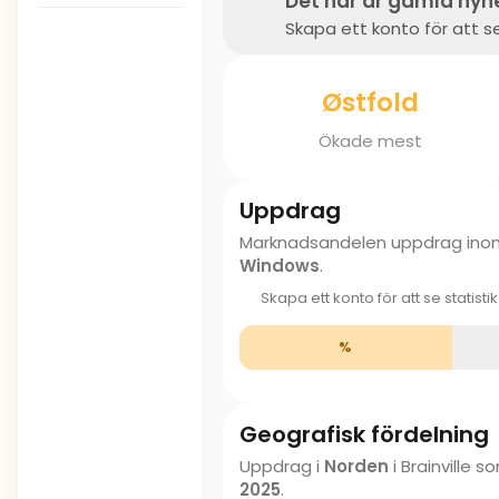
Det här är gamla nyh
Skapa ett konto för att se
Østfold
Ökade mest
Uppdrag
Marknadsandelen uppdrag in
Windows
.
Skapa ett konto för att se statisti
%
Geografisk fördelning
Uppdrag i
Norden
i Brainville
2025
.