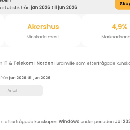
eter!
Ska
 statistik från
jan 2026 till jun 2026
Akershus
4,9%
Minskade mest
Marknadsand
om
IT & Telekom
i
Norden
i Brainville som efterfrågade kuns
k från
jan 2026 till jun 2026
Antal
 som efterfrågade kunskapen
Windows
under perioden
Jul 202