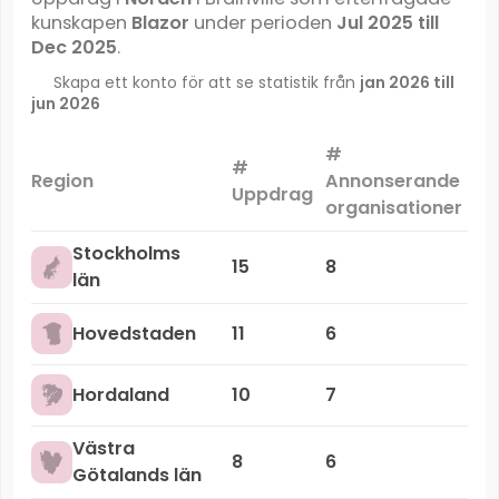
kunskapen
Blazor
under perioden
Jul 2025 till
Dec 2025
.
Skapa ett konto för att se statistik från
jan 2026 till
jun 2026
#
#
Ma
Region
Annonserande
Uppdrag
organisationer
Stockholms
15
8
län
Hovedstaden
11
6
Hordaland
10
7
Västra
8
6
Götalands län