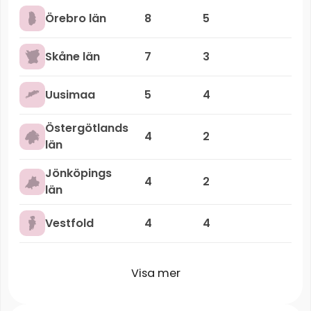
Örebro län
8
5
Skåne län
7
3
Uusimaa
5
4
Östergötlands
4
2
län
Jönköpings
4
2
län
Vestfold
4
4
Visa mer