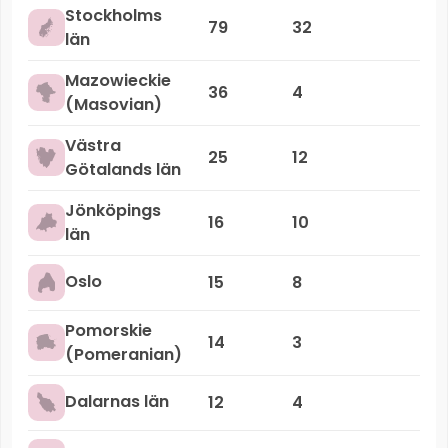
Stockholms
79
32
län
Mazowieckie
36
4
(Masovian)
Västra
25
12
Götalands län
Jönköpings
16
10
län
Oslo
15
8
Pomorskie
14
3
(Pomeranian)
Dalarnas län
12
4