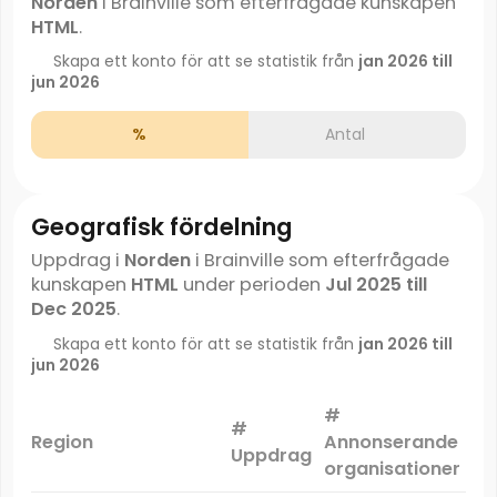
Norden
i Brainville som efterfrågade kunskapen
HTML
.
Skapa ett konto för att se statistik från
jan 2026 till
jun 2026
%
Antal
Geografisk fördelning
Uppdrag i
Norden
i Brainville som efterfrågade
kunskapen
HTML
under perioden
Jul 2025 till
Dec 2025
.
Skapa ett konto för att se statistik från
jan 2026 till
jun 2026
#
#
Ma
Region
Annonserande
Uppdrag
organisationer