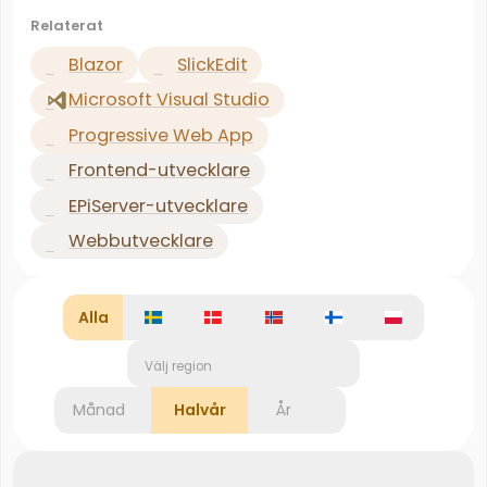
Relaterat
Blazor
SlickEdit
Microsoft Visual Studio
Progressive Web App
Frontend-utvecklare
EPiServer-utvecklare
Webbutvecklare
Alla
Välj region
Månad
Halvår
År