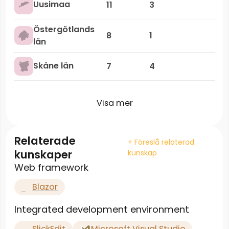
Uusimaa
11
3
Östergötlands
8
1
län
Skåne län
7
4
Visa mer
Relaterade
+ Föreslå relaterad
kunskaper
kunskap
Web framework
Blazor
Integrated development environment
SlickEdit
Microsoft Visual Studio