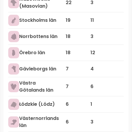
22
3
(Masovian)
Stockholms län
19
11
Norrbottens län
18
3
Örebro län
18
12
Gävleborgs län
7
4
Västra
7
6
Götalands län
Łódzkie (Lódz)
6
1
Västernorrlands
6
3
län