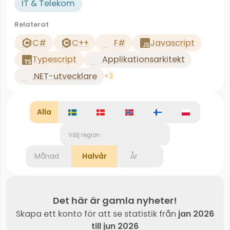
IT & Telekom
Relaterat
C#
C++
F#
Javascript
Typescript
Applikationsarkitekt
.NET-utvecklare
+3
Alla
Välj region
Månad
Halvår
År
Det här är gamla nyheter!
Skapa ett konto för att se statistik från
jan 2026
till jun 2026