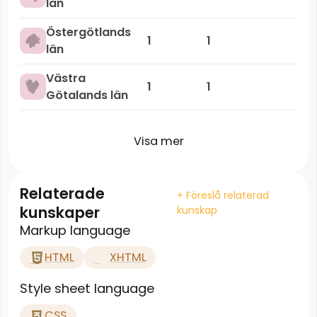
län
Östergötlands
1
1
län
Västra
1
1
Götalands län
Visa mer
Relaterade
+ Föreslå relaterad
kunskaper
kunskap
Markup language
HTML
XHTML
Style sheet language
CSS