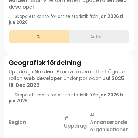
Norden
i Brainville som efterfrågade rollen
Web
developer
.
Skapa ett konto för att se statistik från
jan 2026 till
jun 2026
%
Antal
Geografisk fördelning
Uppdrag i
Norden
i Brainville som efterfrågade
rollen
Web developer
under perioden
Jul 2025
till Dec 2025
.
Skapa ett konto för att se statistik från
jan 2026 till
jun 2026
#
#
Ma
Region
Annonserande
Uppdrag
organisationer