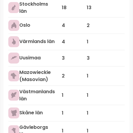
Stockholms
18
13
län
Oslo
4
2
Värmlands län
4
1
Uusimaa
3
3
Mazowieckie
2
1
(Masovian)
Västmanlands
1
1
län
Skåne län
1
1
Gävleborgs
1
1