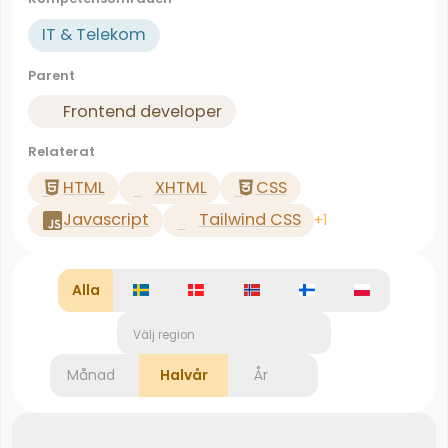
IT & Telekom
Parent
Frontend developer
Relaterat
HTML
XHTML
CSS
Javascript
Tailwind CSS
+1
Alla
Välj region
Månad
Halvår
År