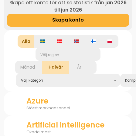
Skapa ett konto för att se statistik från
jan 2026
till jun 2026
Skapa konto
Alla
Välj region
Månad
Halvår
År
Välj kategori
Komp
Azure
Störst marknadsandel
Artificial intelligence
Ökade mest