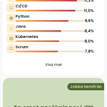
11,3%
CI/CD
11,0%
Python
9,6%
Java
8,4%
Kubernetes
8,0%
Scrum
7,8%
Visa mer
Jobba hemifrån