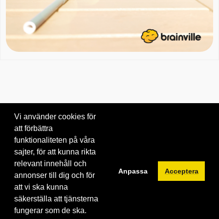
Vi använder cookies för
att förbättra
Om oss
|
Blogg
|
Kontakta oss
funktionaliteten på våra
© 2026 Brainville AB.
|
Villkor för tjänsten
|
Privacy policy
|
Cookies
sajter, för att kunna rikta
relevant innehåll och
Byt språk:
Anpassa
Acceptera
annonser till dig och för
att vi ska kunna
säkerställa att tjänsterna
fungerar som de ska.