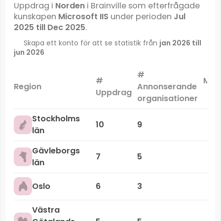
Uppdrag i
Norden
i Brainville som efterfrågade
kunskapen
Microsoft IIS
under perioden
Jul
2025 till Dec 2025
.
Skapa ett konto för att se statistik från
jan 2026 till
jun 2026
#
#
Mar
Region
Annonserande
Uppdrag
organisationer
Stockholms
10
9
län
Gävleborgs
7
5
län
Oslo
6
3
Västra