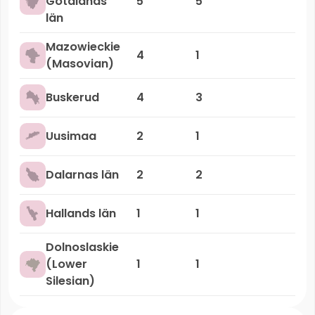
Götalands
5
5
län
Mazowieckie
4
1
(Masovian)
Buskerud
4
3
Uusimaa
2
1
Dalarnas län
2
2
Hallands län
1
1
Dolnoslaskie
(Lower
1
1
Silesian)