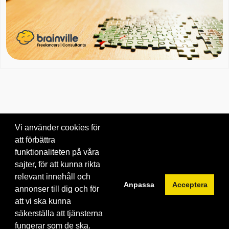
Vi använder cookies för
att förbättra
Om oss
|
Blogg
|
Kontakta oss
funktionaliteten på våra
© 2026 Brainville AB.
|
Villkor för tjänsten
|
Privacy policy
|
Cookies
sajter, för att kunna rikta
relevant innehåll och
Byt språk:
Anpassa
Acceptera
annonser till dig och för
att vi ska kunna
säkerställa att tjänsterna
fungerar som de ska.