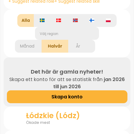
+ Suggest related role
+ Suggest related skill
Alla
Välj region
Månad
Halvår
År
Det här är gamla nyheter!
Skapa ett konto för att se statistik från
jan 2026
till jun 2026
Skapa konto
Łódzkie (Lódz)
Ökade mest