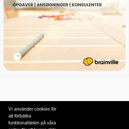
Vi använder cookies för
att förbättra
Om oss
|
Blogg
|
Kontakta oss
funktionaliteten på våra
© 2026 Brainville AB.
|
Villkor för tjänsten
|
Privacy policy
|