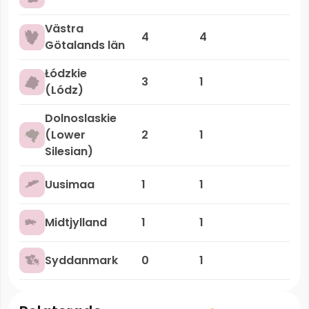
Västra
4
4
Götalands län
Łódzkie
3
1
(Lódz)
Dolnoslaskie
(Lower
2
1
Silesian)
Uusimaa
1
1
Midtjylland
1
1
Syddanmark
0
1