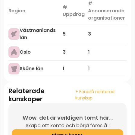
#
#
Ma
Region
Annonserande
Uppdrag
organisationer
Västmanlands
5
3
län
Oslo
3
1
Skåne län
1
1
Relaterade
+ Föreslå relaterad
kunskaper
kunskap
Wow, det är verkligen tomt här...
Skapa ett konto och börja föreslå !