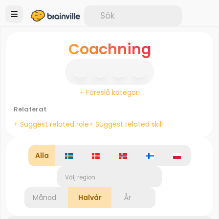
Coachning
+ Föreslå kategori
Relaterat
+ Suggest related role
+ Suggest related skill
Alla
Välj region
Månad
Halvår
År