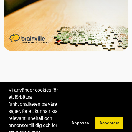
Vi använder cookies för
att förbättra
Om oss
|
Blogg
|
Kontakta oss
funktionaliteten på våra
© 2026 Brainville AB.
|
Villkor för tjänsten
|
Privacy policy
|
Cookies
sajter, för att kunna rikta
relevant innehåll och
Byt språk:
Anpassa
Acceptera
annonser till dig och för