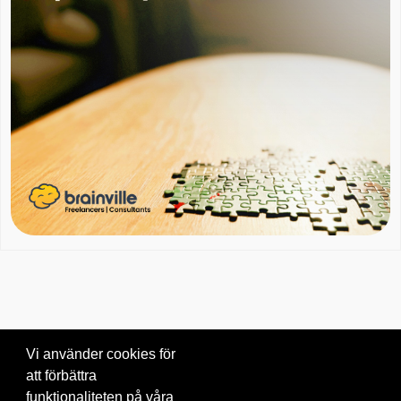
Vi använder cookies för
att förbättra
Om oss
|
Blogg
|
Kontakta oss
funktionaliteten på våra
© 2026 Brainville AB.
|
Villkor för tjänsten
|
Privacy policy
|