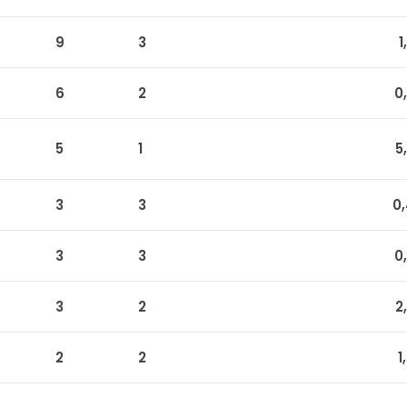
9
3
1
)
6
2
0
5
1
5
3
3
0
3
3
0
3
2
2
2
2
1