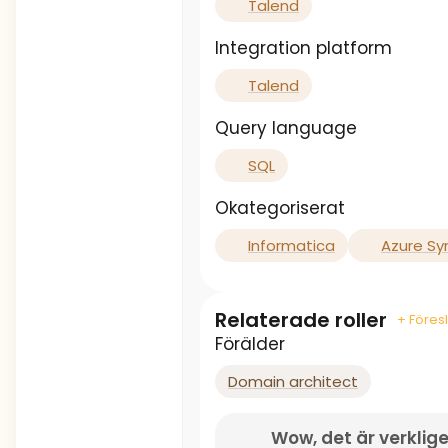
Talend
Integration platform
Talend
Query language
SQL
Okategoriserat
Informatica
Azure Sy
Relaterade roller
+ Föresl
Förälder
Domain architect
Wow, det är verklige