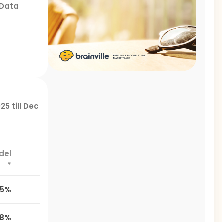
Data
25 till Dec
del
*
,5%
,8%