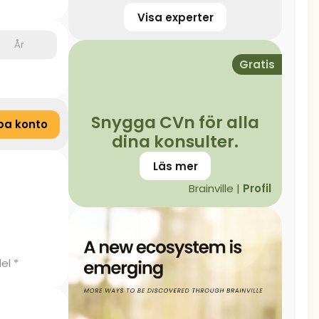
Visa experter
År
Gratis
Snygga CVn för alla
pa konto
dina konsulter.
Läs mer
Brainville |
Profil
el *