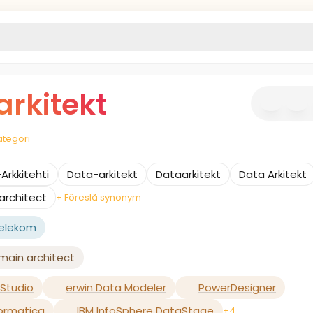
rkitekt
ategori
Arkkitehti
Data-arkitekt
Dataarkitekt
Data Arkitekt
architect
+ Föreslå synonym
Telekom
main architect
/Studio
erwin Data Modeler
PowerDesigner
formatica
IBM InfoSphere DataStage
+4