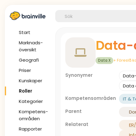
Start
Data-a
Marknads-
översikt
Geografi
+ Föreslå k
Data X
Priser
Synonymer
Data-
Kunskaper
Data 
Roller
Kompetensområden
IT & 
Kategorier
Parent
Kompetens-
Do
områden
Relaterat
ER
Rapporter
In