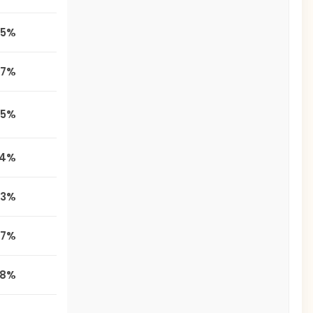
,5%
,7%
,5%
,4%
,3%
,7%
,8%