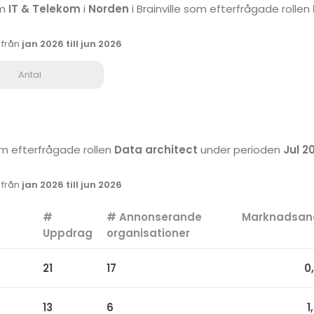
om
IT & Telekom
i
Norden
i Brainville som efterfrågade rollen
k från
jan 2026 till jun 2026
Antal
som efterfrågade rollen
Data architect
under perioden
Jul 20
k från
jan 2026 till jun 2026
#
# Annonserande
Marknadsan
Uppdrag
organisationer
21
17
0
13
6
1