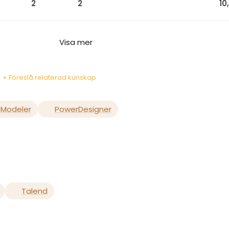
2
2
10
Visa mer
+ Föreslå relaterad kunskap
 Modeler
PowerDesigner
Talend