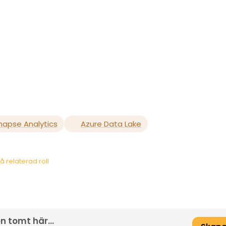
napse Analytics
Azure Data Lake
å relaterad roll
n tomt här...