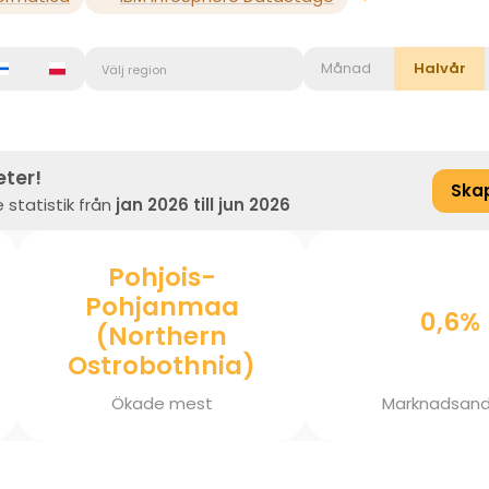
Månad
Halvår
Välj region
eter!
Ska
 statistik från
jan 2026 till jun 2026
Pohjois-
Pohjanmaa
0,6%
(Northern
Ostrobothnia)
Ökade mest
Marknadsand