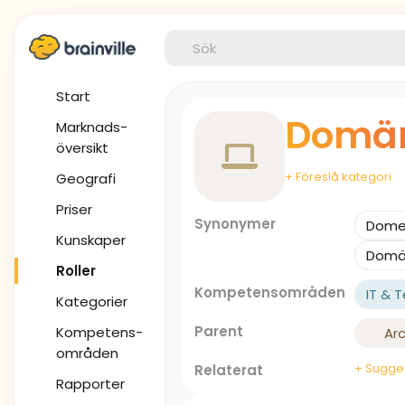
Start
Domän
Marknads-
översikt
+ Föreslå kategori
Geografi
Priser
Synonymer
Domen
Kunskaper
Domän
Roller
Kompetensområden
IT & 
Kategorier
Parent
Kompetens-
Arc
områden
+ Sugges
Relaterat
Rapporter