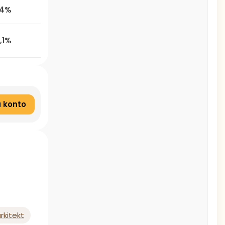
,4%
,1%
 konto
rkitekt