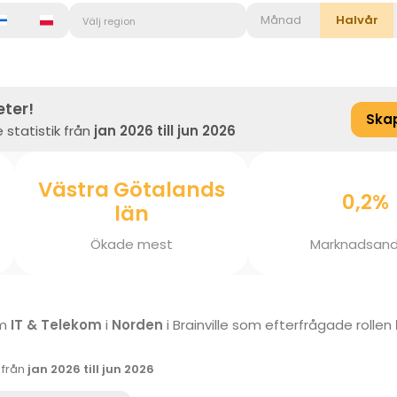
Månad
Halvår
Välj region
eter!
Ska
 statistik från
jan 2026 till jun 2026
Västra Götalands
0,2%
län
Ökade mest
Marknadsand
om
IT & Telekom
i
Norden
i Brainville som efterfrågade rollen
k från
jan 2026 till jun 2026