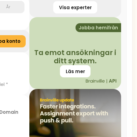
År
Visa experter
Jobba hemifrån
pa konto
Ta emot ansökningar i
ditt system.
Läs mer
Brainville |
API
el *
Domain