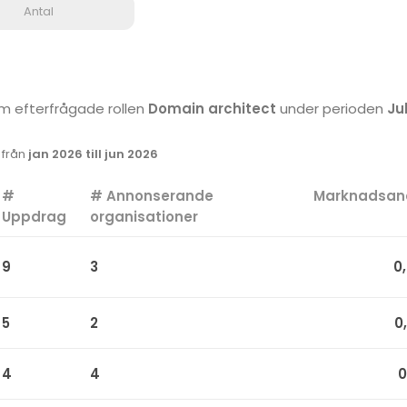
Antal
som efterfrågade rollen
Domain architect
under perioden
Jul
k från
jan 2026 till jun 2026
#
# Annonserande
Marknadsan
Uppdrag
organisationer
9
3
0
5
2
0
4
4
0