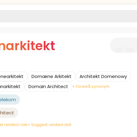
arkitekt
earkitekt
Domæne Arkitekt
Architekt Domenowy
arkitekt
Domain Architect
+ Föreslå synonym
Telekom
hitect
t related role
+ Suggest related skill