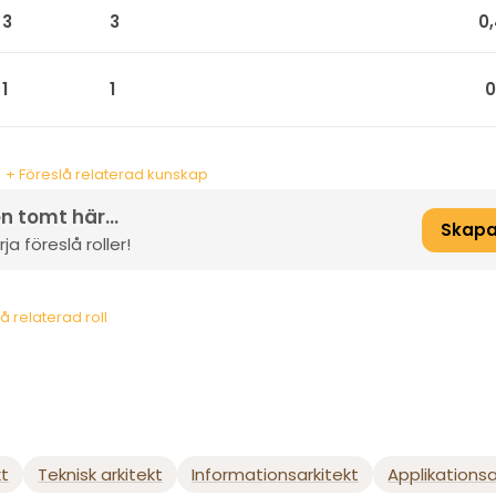
3
3
0
1
1
0
+ Föreslå relaterad kunskap
n tomt här...
Skapa
a föreslå roller!
å relaterad roll
kt
Teknisk arkitekt
Informationsarkitekt
Applikationsa