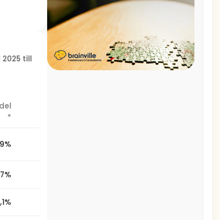
 2025 till
del
*
,9%
,7%
,1%