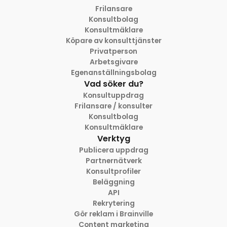
Frilansare
Konsultbolag
Konsultmäklare
Köpare av konsulttjänster
Privatperson
Arbetsgivare
Egenanställningsbolag
Vad söker du?
Konsultuppdrag
Frilansare / konsulter
Konsultbolag
Konsultmäklare
Verktyg
Publicera uppdrag
Partnernätverk
Konsultprofiler
Beläggning
API
Rekrytering
Gör reklam i Brainville
Content marketing