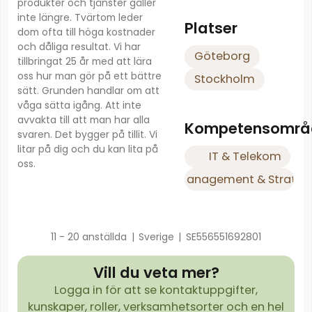
produkter och tjänster gäller
inte längre. Tvärtom leder
Platser
dom ofta till höga kostnader
och dåliga resultat. Vi har
Göteborg
tillbringat 25 år med att lära
oss hur man gör på ett bättre
Stockholm
sätt. Grunden handlar om att
våga sätta igång. Att inte
avvakta till att man har alla
Kompetensområ
svaren. Det bygger på tillit. Vi
litar på dig och du kan lita på
IT & Telekom
oss.
Management & Strateg
11 - 20 anställda
|
Sverige
|
SE556551692801
Vill du veta mer?
Logga in för att se kontaktuppgifter,
kunskaper, roller, verksamhetsorter och en hel