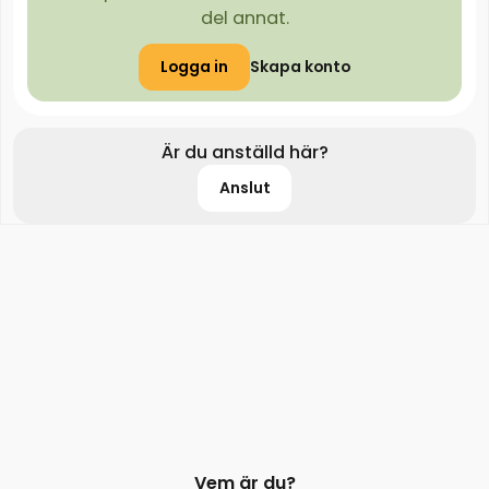
del annat.
Logga in
Skapa konto
Är du anställd här?
Anslut
Vem är du?