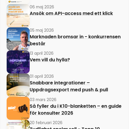
06 maj 2026
Ansök om API-access med ett klick
05 maj 2026
Marknaden bromsar in - konkurrensen
består
13 april 2026
Vem vill du hylla?
01 april 2026
Snabbare integrationer –
Uppdragsexport med push & pull
03 mars 2026
Så fyller du i K10-blanketten – en guide
för konsulter 2026
20 februari 2026