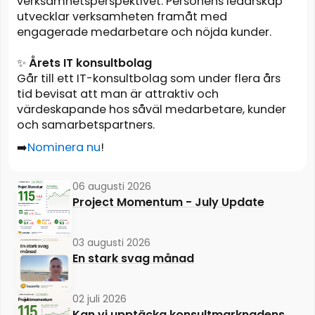
verksamhetsperspektivet. Personens ledarskap
utvecklar verksamheten framåt med
engagerade medarbetare och nöjda kunder.
✨
Årets IT konsultbolag
Går till ett IT-konsultbolag som under flera års
tid bevisat att man är attraktiv och
värdeskapande hos såväl medarbetare, kunder
och samarbetspartners.
➡️
Nominera nu
!
06 augusti 2026
Project Momentum - July Update
03 augusti 2026
En stark svag månad
02 juli 2026
Kan vi upptäcka konsultmarknadens