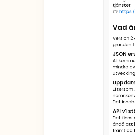
tjänster:
👉
https:
Vad är
Version 2 
grunden f
JSON er
All kommun
mindre ov
utvecklin
Uppdate
Eftersom A
namnkonve
Det innebä
API v1 st
Det finns
ändå att 
framtida f