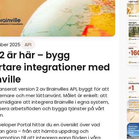
ber 2025
API
v2 är här – bygg
tare integrationer med
ville
lanserat version 2 av Brainvilles API, byggt för att
rnare och mer lättanvänt. Målet är enkelt: att
midigare att integrera Brainville i egna system,
era arbetsflöden och bygga tjänster på vårt
m.
eloper Portal hittar du en översikt över vad
kan göra – från att hämta uppdrag och
rmation till att integrera egna flöden i våra