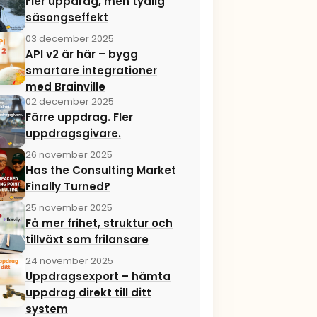
Fler uppdrag, men tydlig
säsongseffekt
03 december 2025
API v2 är här – bygg
smartare integrationer
med Brainville
02 december 2025
Färre uppdrag. Fler
uppdragsgivare.
26 november 2025
Has the Consulting Market
Finally Turned?
25 november 2025
Få mer frihet, struktur och
tillväxt som frilansare
24 november 2025
Uppdragsexport – hämta
uppdrag direkt till ditt
system