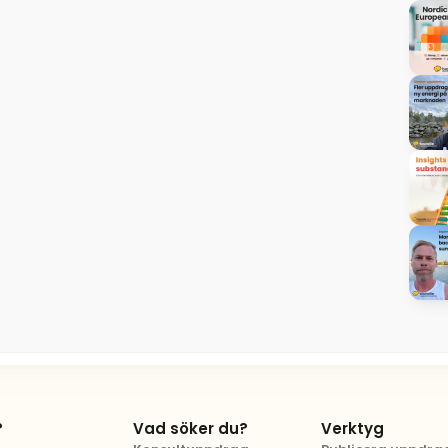
?
Vad söker du?
Verktyg