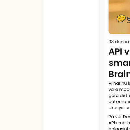
03 decem
API 
smar
Brain
Vi har nu 
vara mode
göra det s
automatis
ekosyste
På vår Dev
API:erna 
bolagsinfo