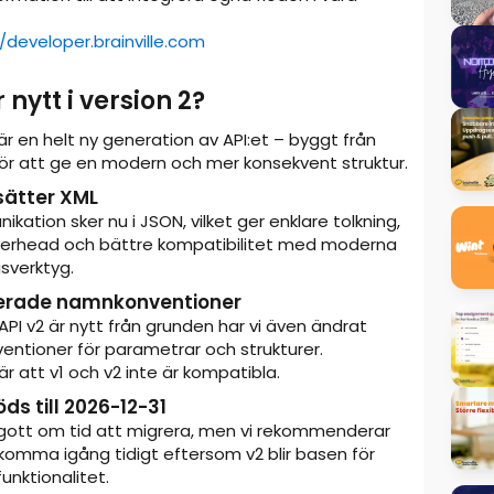
//developer.brainville.com
 nytt i version 2?
är en helt ny generation av API:et – byggt från
ör att ge en modern och mer konsekvent struktur.
sätter XML
ikation sker nu i JSON, vilket ger enklare tolkning,
erhead och bättre kompatibilitet med moderna
gsverktyg.
rade namnkonventioner
PI v2 är nytt från grunden har vi även ändrat
ntioner för parametrar och strukturer.
r att v1 och v2 inte är kompatibla.
öds till 2026-12-31
 gott om tid att migrera, men vi rekommenderar
komma igång tidigt eftersom v2 blir basen för
unktionalitet.