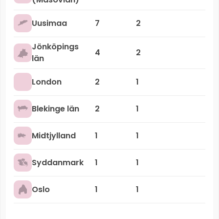
Uusimaa
7
2
Jönköpings
4
2
län
London
2
1
Blekinge län
2
1
Midtjylland
1
1
Syddanmark
1
1
Oslo
1
1