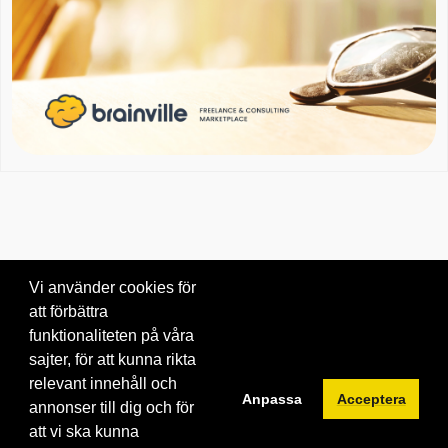
Vi använder cookies för
att förbättra
Om oss
|
Blogg
|
Kontakta oss
funktionaliteten på våra
© 2026 Brainville AB.
|
Villkor för tjänsten
|
Privacy policy
|
Cookies
sajter, för att kunna rikta
relevant innehåll och
Byt språk:
Anpassa
Acceptera
annonser till dig och för
att vi ska kunna