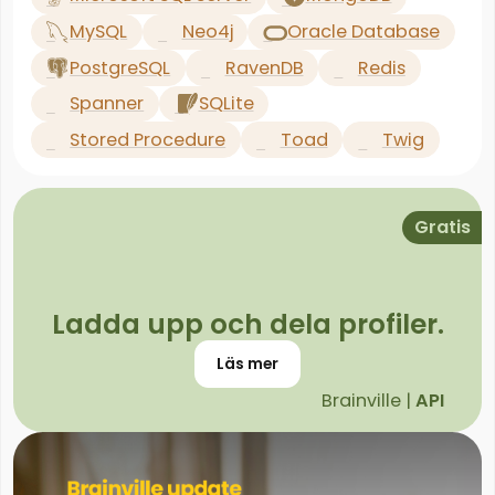
MySQL
Neo4j
Oracle Database
PostgreSQL
RavenDB
Redis
Spanner
SQLite
Stored Procedure
Toad
Twig
Gratis
Ladda upp och dela profiler.
Läs mer
Brainville |
API