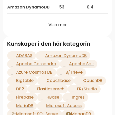
Amazon DynamoDB
53
0,4
Visa mer
Kunskaper i den här kategorin
ADABAS
Amazon DynamoDB
Apache Cassandra
Apache Solr
Azure Cosmos DB
B/Trieve
Bigtable
Couchbase
CouchDB
DB2
Elasticsearch
ER/Studio
Firebase
HBase
Ingres
MariaDB
Microsoft Access
Microsoft SQL Server
MongoDB