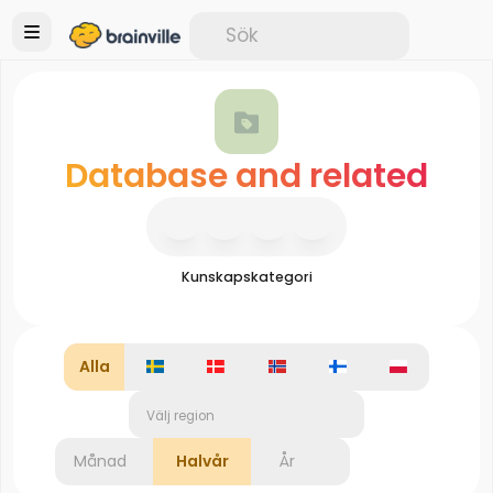
Database and related
Kunskapskategori
Alla
Välj region
Månad
Halvår
År