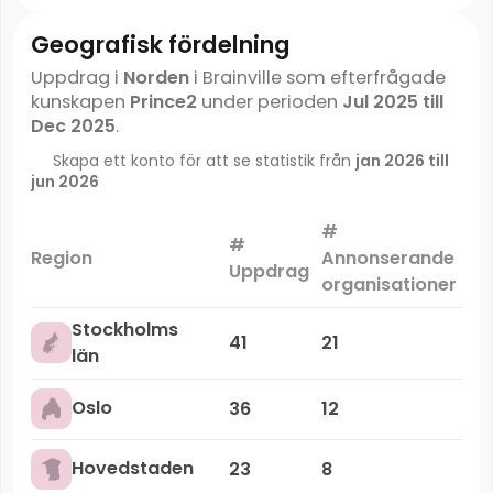
Geografisk fördelning
Uppdrag i
Norden
i Brainville som efterfrågade
kunskapen
Prince2
under perioden
Jul 2025 till
Dec 2025
.
Skapa ett konto för att se statistik från
jan 2026 till
jun 2026
#
#
Ma
Region
Annonserande
Uppdrag
organisationer
Stockholms
41
21
län
Oslo
36
12
Hovedstaden
23
8