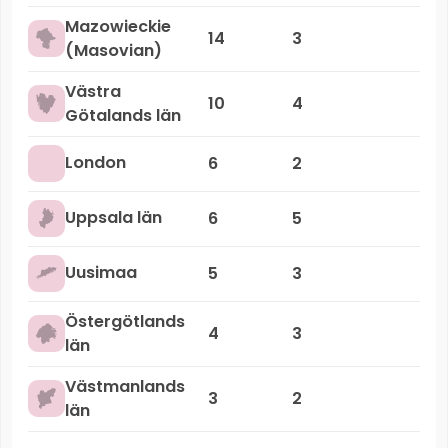
Mazowieckie
14
3
(Masovian)
Västra
10
4
Götalands län
London
6
2
Uppsala län
6
5
Uusimaa
5
3
Östergötlands
4
3
län
Västmanlands
3
2
län