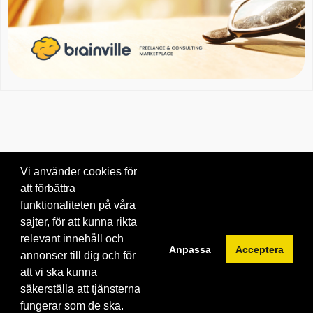
Vi använder cookies för
att förbättra
Om oss
|
Blogg
|
Kontakta oss
funktionaliteten på våra
© 2026 Brainville AB.
|
Villkor för tjänsten
|
Privacy policy
|
Cookies
sajter, för att kunna rikta
relevant innehåll och
Byt språk:
Anpassa
Acceptera
annonser till dig och för
att vi ska kunna
säkerställa att tjänsterna
fungerar som de ska.