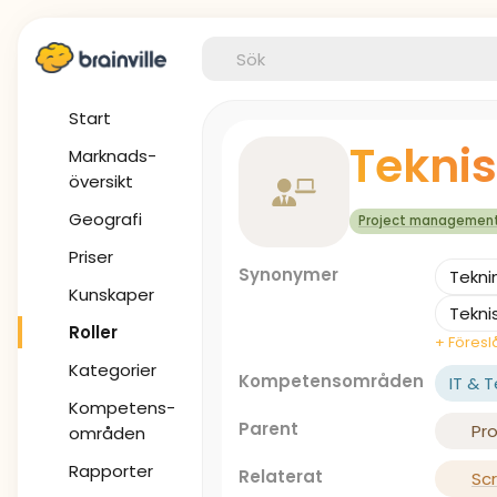
Start
Teknis
Marknads-
översikt
Geografi
Project managemen
Priser
Synonymer
Tekni
Kunskaper
Tekni
Roller
+ Föres
Kategorier
Kompetensområden
IT & 
Kompetens-
Parent
Pr
områden
Rapporter
Relaterat
Sc