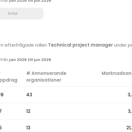
k från
jan 2026 till jun 2026
Antal
som efterfrågade rollen
Technical project manager
under p
k från
jan 2026 till jun 2026
#
# Annonserande
Marknadsan
ppdrag
organisationer
39
43
3
7
12
3
5
13
21