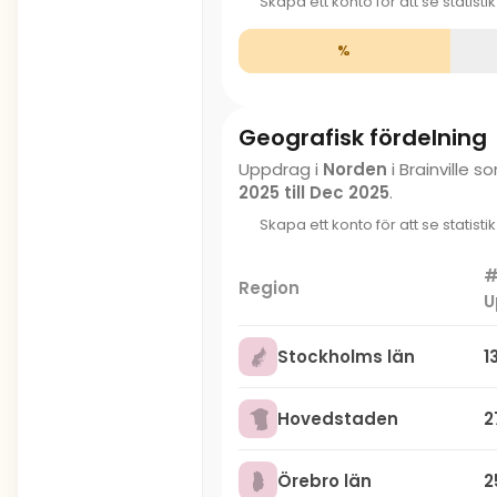
Skapa ett konto för att se statisti
%
Geografisk fördelning
Uppdrag i
Norden
i Brainville 
2025 till Dec 2025
.
Skapa ett konto för att se statisti
Region
U
Stockholms län
1
Hovedstaden
2
Örebro län
2