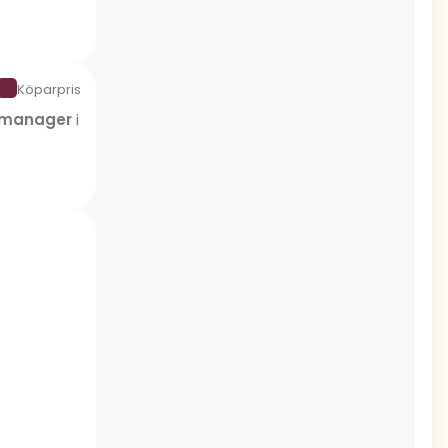
Köparpris
t manager
i