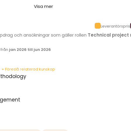
Visa mer
Leverantörspris
uppdrag och ansökningar som gäller rollen
Technical projec
k från
jan 2026 till jun 2026
+ Föreslå relaterad kunskap
thodology
nagement