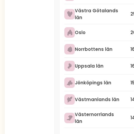
Västra Götalands
2
län
Oslo
2
Norrbottens län
1
Uppsala län
1
Jönköpings län
1
Västmanlands län
1
Västernorrlands
1
län