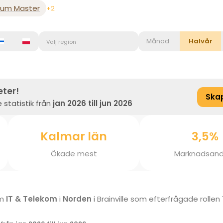
rum Master
+2
Månad
Halvår
Välj region
eter!
Ska
 statistik från
jan 2026 till jun 2026
Kalmar län
3,5%
Ökade mest
Marknadsand
om
IT & Telekom
i
Norden
i Brainville som efterfrågade rollen