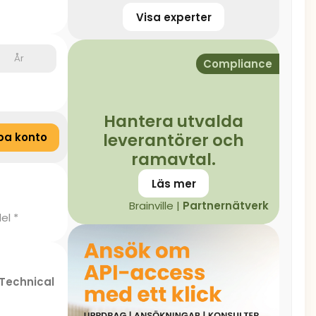
Visa experter
År
Compliance
Hantera utvalda
leverantörer och
pa konto
ramavtal.
Läs mer
Brainville |
Partnernätverk
el *
Technical