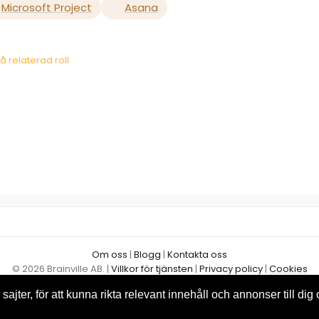
Microsoft Project
Asana
å relaterad roll
Om oss
|
Blogg
|
Kontakta oss
© 2026 Brainville AB.
|
Villkor för tjänsten
|
Privacy policy
|
Cookies
Byt språk:
sajter, för att kunna rikta relevant innehåll och annonser till dig 