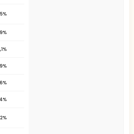
,5%
,9%
2,1%
1,9%
,6%
,4%
,2%