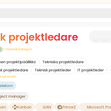
k projektledare
+ Föreslå kategori
t
nen projektipäällikkö
Tekniska projektledare
sk projektledare
Teknisk projektleder
IT projektleder
lå synonym
Telekom
oject manager
rum
Kanban
LEAN
Prince2
Microsoft Pr