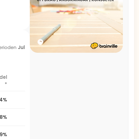
erioden
Jul
del
*
,4%
,8%
,9%