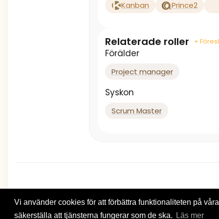
Kanban
Prince2
Relaterade roller
+ Föresl
Förälder
Project manager
Syskon
Scrum Master
Vi använder cookies för att förbättra funktionaliteten på våra 
säkerställa att tjänsterna fungerar som de ska.
Läs mer