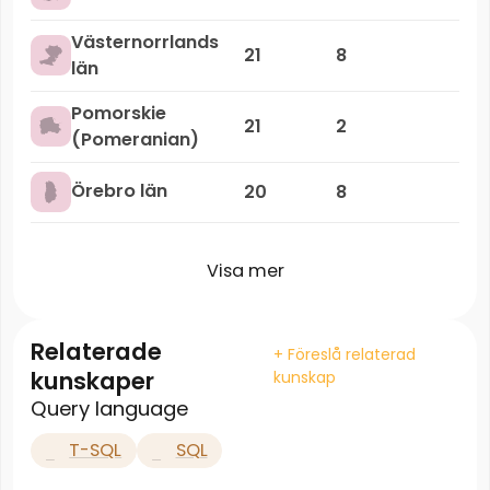
Västernorrlands
21
8
län
Pomorskie
21
2
(Pomeranian)
Örebro län
20
8
Visa mer
Relaterade
+ Föreslå relaterad
kunskaper
kunskap
Query language
T-SQL
SQL