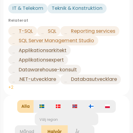
IT & Telekom
Teknik & Konstruktion
Relaterat
T-SQL
SQL
Reporting services
SQL Server Management Studio
Applikationsarkitekt
Applikationsexpert
Datawarehouse-konsult
.NET-utvecklare
Databasutvecklare
+2
Alla
Välj region
Månad
Halvår
År