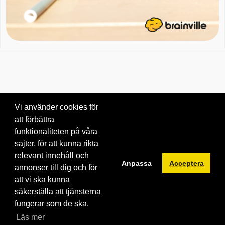
Vi använder cookies för
att förbättra
Om oss
|
Blogg
|
Kontakta oss
funktionaliteten på våra
© 2026 Brainville AB.
|
Villkor för tjänsten
|
Privacy policy
|
Cookies
sajter, för att kunna rikta
relevant innehåll och
Byt språk:
Anpassa
Acceptera
annonser till dig och för
att vi ska kunna
säkerställa att tjänsterna
fungerar som de ska.
Läs mer