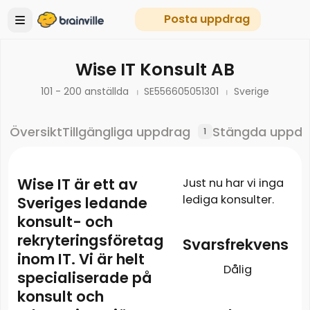
Posta uppdrag
Wise IT Konsult AB
101 - 200 anställda
SE556605051301
Sverige
Översikt
Tillgängliga uppdrag
Stängda uppdr
1
Wise IT är ett av
Just nu har vi inga
lediga konsulter.
Sveriges ledande
konsult- och
rekryteringsföretag
Svarsfrekvens
inom IT. Vi är helt
Dålig
specialiserade på
konsult och