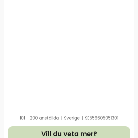
101 - 200 anställda
|
Sverige
|
SE556605051301
Vill du veta mer?