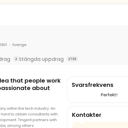
2901
Sverige
drag
Stängda uppdrag
2
2729
idea that people work
Svarsfrekvens
passionate about
Perfekt!
ny within the tech industry. An
Kontakter
hard to obtain consultants with
opment. Tingent partners with
Tobii, among others.