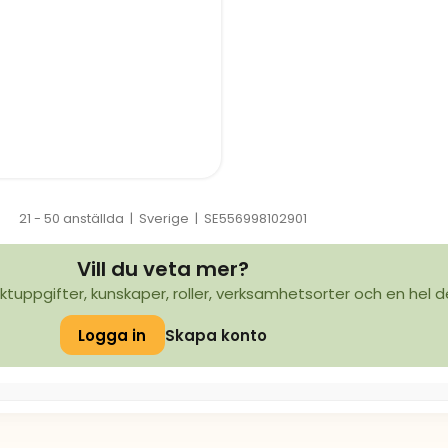
21 - 50 anställda
|
Sverige
|
SE556998102901
Vill du veta mer?
ktuppgifter, kunskaper, roller, verksamhetsorter och en hel d
Logga in
Skapa konto