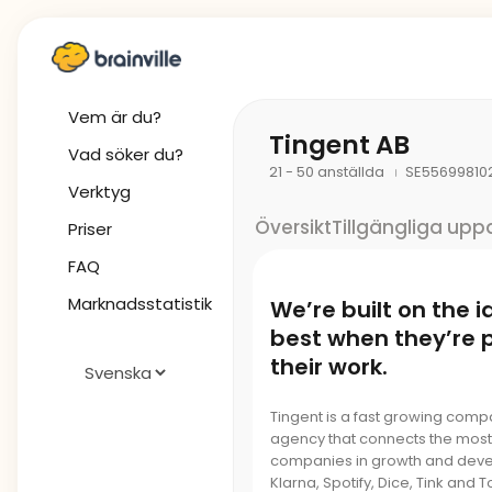
Vem är du?
Tingent AB
Vad söker du?
21 - 50 anställda
SE55699810
Verktyg
Översikt
Tillgängliga upp
Priser
FAQ
Marknadsstatistik
We’re built on the 
best when they’re 
their work.
Tingent is a fast growing compa
agency that connects the most 
companies in growth and devel
Klarna, Spotify, Dice, Tink and 