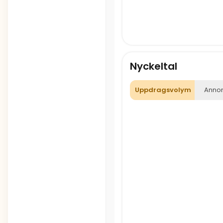
Nyckeltal
Uppdragsvolym
Annon