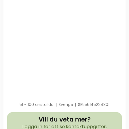
51 - 100 anställda
|
Sverige
|
SE556145224301
Vill du veta mer?
Logga in för att se kontaktuppgifter,