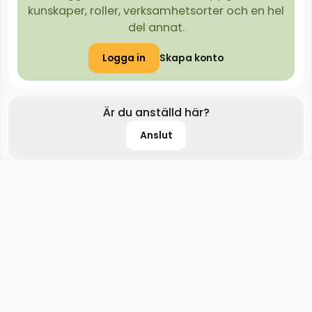
kunskaper, roller, verksamhetsorter och en hel
del annat.
Logga in
Skapa konto
Är du anställd här?
Anslut