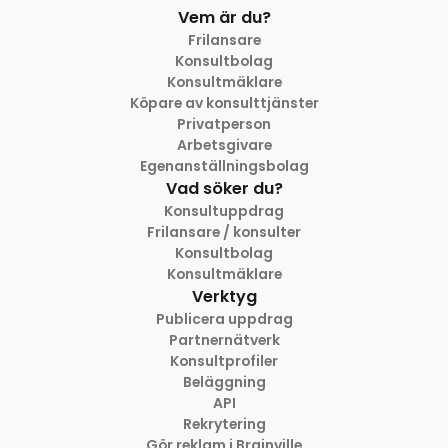
Vem är du?
Frilansare
Konsultbolag
Konsultmäklare
Köpare av konsulttjänster
Privatperson
Arbetsgivare
Egenanställningsbolag
Vad söker du?
Konsultuppdrag
Frilansare / konsulter
Konsultbolag
Konsultmäklare
Verktyg
Publicera uppdrag
Partnernätverk
Konsultprofiler
Beläggning
API
Rekrytering
Gör reklam i Brainville