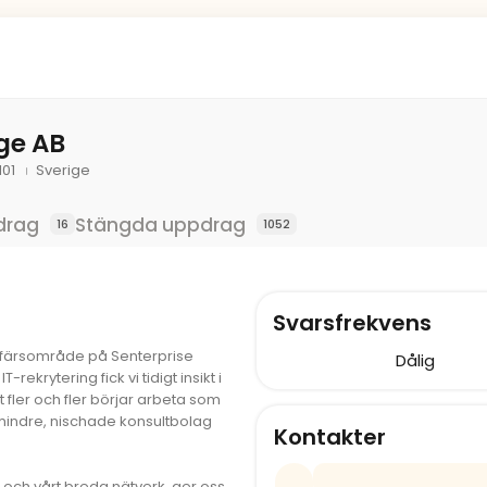
ige AB
101
Sverige
drag
Stängda uppdrag
16
1052
Svarsfrekvens
ffärsområde på Senterprise
Dålig
rekrytering fick vi tidigt insikt i
t fler och fler börjar arbeta som
a mindre, nischade konsultbolag
Kontakter
 och vårt breda nätverk, ger oss