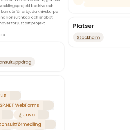
tvecklingsprojekt bedrivs och
 kan därför erbjuda knivskarpa
 dina konsultinköp och snabbt
r för just ditt projekt.
Platser
.se
Stockholm
onsultuppdrag
rJS
SP.NET WebForms
Java
Konsultförmedling