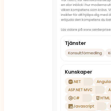
en stor inblick i hur moderna u
vilken kompetens som krävs. Vi
insikter för att hjälpa dig med
erbjuda den kompetens du behöve
Läs vidare på www.senterprise
Tjänster
Konsultförmedling
K
Kunskaper
.NET
Angula
ASP.NET MVC
A
C#
HTML
Javascript