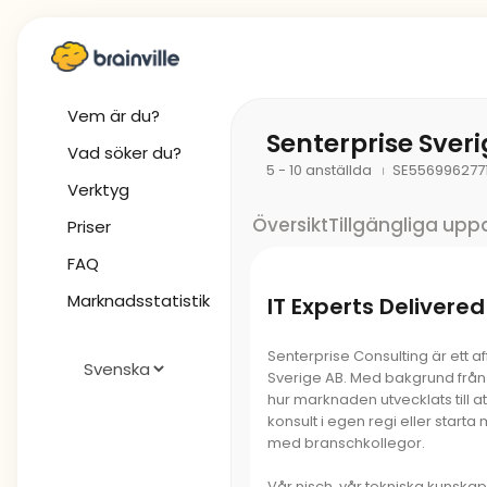
Vem är du?
Senterprise Sver
Vad söker du?
5 - 10 anställda
SE556996277
Verktyg
Översikt
Tillgängliga upp
Priser
FAQ
Marknadsstatistik
IT Experts Delivered
Senterprise Consulting är ett a
Sverige AB. Med bakgrund från IT-
hur marknaden utvecklats till at
konsult i egen regi eller start
med branschkollegor.
Vår nisch, vår tekniska kunskap