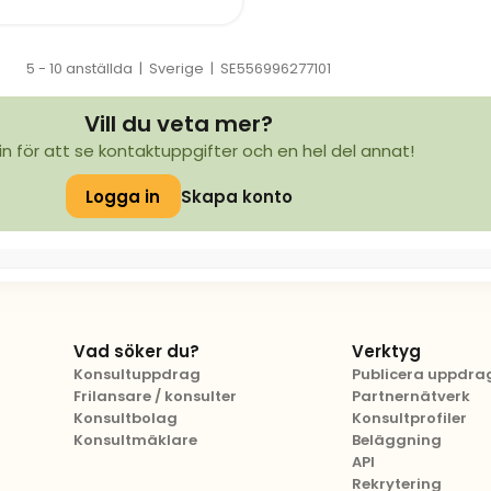
5 - 10 anställda
|
Sverige
|
SE556996277101
Vill du veta mer?
in för att se kontaktuppgifter och en hel del annat!
Logga in
Skapa konto
Vad söker du?
Verktyg
Konsultuppdrag
Publicera uppdra
Frilansare / konsulter
Partnernätverk
Konsultbolag
Konsultprofiler
Konsultmäklare
Beläggning
API
Rekrytering