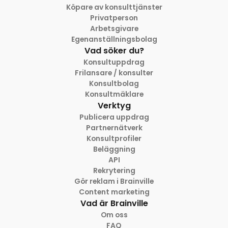
Köpare av konsulttjänster
Privatperson
Arbetsgivare
Egenanställningsbolag
Vad söker du?
Konsultuppdrag
Frilansare / konsulter
Konsultbolag
Konsultmäklare
Verktyg
Publicera uppdrag
Partnernätverk
Konsultprofiler
Beläggning
API
Rekrytering
Gör reklam i Brainville
Content marketing
Vad är Brainville
Om oss
FAQ