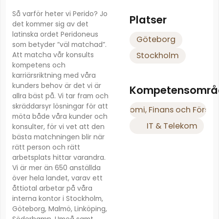
Så varför heter vi Perido? Jo
Platser
det kommer sig av det
latinska ordet Peridoneus
Göteborg
som betyder ”väl matchad”.
Att matcha vår konsults
Stockholm
kompetens och
karriärsriktning med våra
kunders behov är det vi är
Kompetensområ
allra bäst på. Vi tar fram och
skräddarsyr lösningar för att
Ekonomi, Finans och Försäk
möta både våra kunder och
IT & Telekom
konsulter, för vi vet att den
bästa matchningen blir när
rätt person och rätt
arbetsplats hittar varandra.
Vi är mer än 650 anställda
över hela landet, varav ett
åttiotal arbetar på våra
interna kontor i Stockholm,
Göteborg, Malmö, Linköping,
Söderhamn, Umeå samt