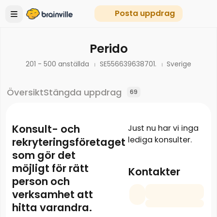
Posta uppdrag
Perido
201 - 500 anställda
SE556639638701.
Sverige
Översikt
Stängda uppdrag
69
Konsult- och
Just nu har vi inga
lediga konsulter.
rekryteringsföretaget
som gör det
möjligt för rätt
Kontakter
person och
verksamhet att
hitta varandra.